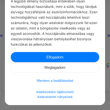
A legjobb élmény biztosítása érdekében olyan
0
0
0
302
technológiákat használunk, mint a sütik, hogy tároljuk
és/vagy hozzáférjünk az eszközinformációkhoz. Ezen
technológiákhoz való hozzájárulás lehetővé teszi
Nincs még hozzászólás.
számunkra, hogy olyan adatokat dolgozzunk fel ezen
az oldalon, mint a böngészési viselkedés vagy az
egyedi azonosítók. A hozzájárulás elmaradása vagy
«
»
visszavonása hátrányosan befolyásolhat bizonyos
funkciókat és jellemzőket.
Elfogadom
NORA ROBERTS
CHATGPT
#IDÉZETEK GONDOLAT
#NAPI TIPP
Megtagadom
Kerüld az önítélkezést, és légy
Az összehasonlítás mindig arról
kedves önmagaddal.
szól, hogy az egyik alul marad.
Mentem a beállításokat
Adatkezelési tájékoztató
Adatvédelmi irányelvek