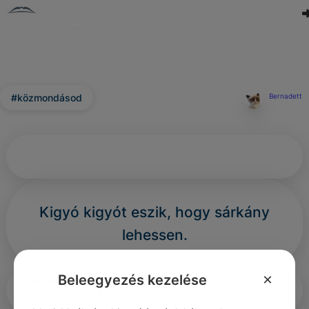
#közmondásod
Bernadett
Kigyó
kigyót eszik, hogy sárkány
lehessen.
×
Beleegyezés kezelése