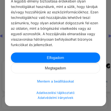
A legjobb élmény biztosítása érdekében olyan
technológiákat használunk, mint a sütik, hogy tároljuk
és/vagy hozzáférjünk az eszközinformációkhoz. Ezen
technológiákhoz való hozzájárulás lehetővé teszi
számunkra, hogy olyan adatokat dolgozzunk fel ezen
az oldalon, mint a böngészési viselkedés vagy az
egyedi azonosítók. A hozzájárulás elmaradása vagy
«
»
visszavonása hátrányosan befolyásolhat bizonyos
funkciókat és jellemzőket.
Elfogadom
CHATGPT
ADMIN
#JÓ TUDNI
#JÓ TANÁCS
Megtagadom
Játssz retro Nintendo játékokat
Jogod van kérni a szerződés
az interneten ingyenesen.
feltételeinek pontosítását.
Tökéletes szórakozást
Mentem a beállításokat
biztosítanak akkor is, ha közösen
szeretnéd játszani valaki mással.
Adatkezelési tájékoztató
Adatvédelmi irányelvek