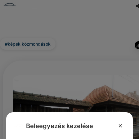
#képek közmondások
×
Beleegyezés kezelése