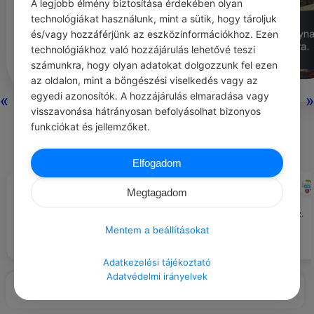
A legjobb élmény biztosítása érdekében olyan
technológiákat használunk, mint a sütik, hogy tároljuk
és/vagy hozzáférjünk az eszközinformációkhoz. Ezen
technológiákhoz való hozzájárulás lehetővé teszi
számunkra, hogy olyan adatokat dolgozzunk fel ezen
az oldalon, mint a böngészési viselkedés vagy az
egyedi azonosítók. A hozzájárulás elmaradása vagy
«
»
visszavonása hátrányosan befolyásolhat bizonyos
0
1
0
416
funkciókat és jellemzőket.
Nincs még hozzászólás.
Elfogadom
ALICE KATHERINE APPLEGATE
CHATGPT
#IDÉZETEK SZERELEM
#JÓ TUDNI
Megtagadom
Mindenkinek joga van a
Az emberek állati hülyeségekre
tisztességes munkafeltételekhez.
képesek a szerelemért.
Mentem a beállításokat
Adatkezelési tájékoztató
Adatvédelmi irányelvek