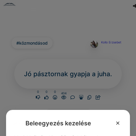
#közmondásod
Kollo Erzsebet
Jó pásztornak gyapja a juha.
0
0
0
404
Nincs még
hozzászólás.
×
Beleegyezés kezelése