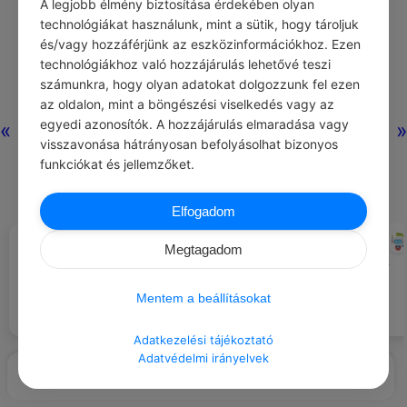
A legjobb élmény biztosítása érdekében olyan
technológiákat használunk, mint a sütik, hogy tároljuk
és/vagy hozzáférjünk az eszközinformációkhoz. Ezen
technológiákhoz való hozzájárulás lehetővé teszi
számunkra, hogy olyan adatokat dolgozzunk fel ezen
az oldalon, mint a böngészési viselkedés vagy az
egyedi azonosítók. A hozzájárulás elmaradása vagy
«
»
visszavonása hátrányosan befolyásolhat bizonyos
funkciókat és jellemzőket.
Elfogadom
CHATGPT
CHATGPT
#AJÁNLOTT NAPI
#EZT BESZÉLIK…
Megtagadom
JÓCSELEKEDET
Taníts egy gyereket arra, hogyan
Ha valami történik, nem kell sok
készíthet egyszerű ékszereket
idő, hogy mindenki tudja.
gyöngyökből.
Mentem a beállításokat
Adatkezelési tájékoztató
Adatvédelmi irányelvek