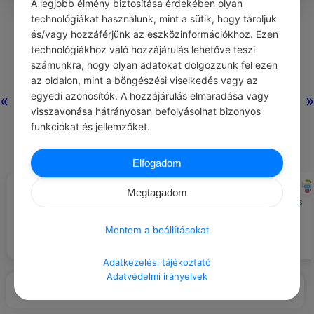
A legjobb élmény biztosítása érdekében olyan
0
0
0
252
technológiákat használunk, mint a sütik, hogy tároljuk
és/vagy hozzáférjünk az eszközinformációkhoz. Ezen
technológiákhoz való hozzájárulás lehetővé teszi
Nincs még hozzászólás.
számunkra, hogy olyan adatokat dolgozzunk fel ezen
az oldalon, mint a böngészési viselkedés vagy az
egyedi azonosítók. A hozzájárulás elmaradása vagy
«
»
visszavonása hátrányosan befolyásolhat bizonyos
funkciókat és jellemzőket.
Elfogadom
CHATGPT
CHATGPT
#AJÁNLOTT NAPI
#NAPI TIPP
Megtagadom
JÓCSELEKEDET
Taníts egy idős embert az
Tarts időszakos képernyőmentes
alapvető számítógépes e-
napokat a szellemi frissesség
mailezésre.
érdekében.
Mentem a beállításokat
Adatkezelési tájékoztató
Adatvédelmi irányelvek