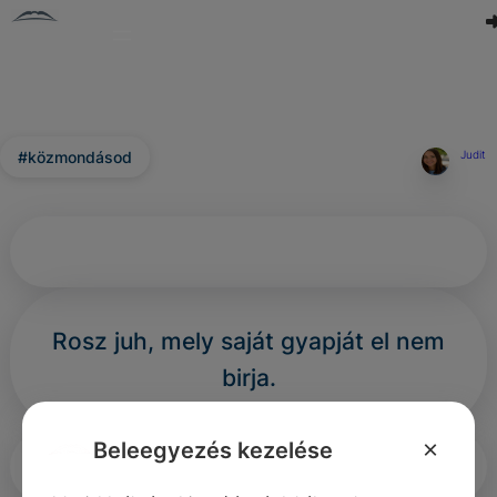
#közmondásod
Judit
Rosz juh, mely saját gyapját el nem
birja.
×
Beleegyezés kezelése