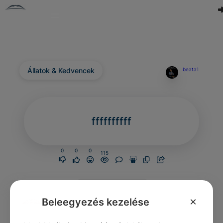
Állatok & Kedvencek
beata1
ffffffffff
0
0
0
115
Nincs még
hozzászólás.
×
Beleegyezés kezelése