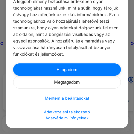
A legjobb élmény biztosítása érdekében olyan
technológiákat használunk, mint a sütik, hogy tároljuk
és/vagy hozzáférjünk az eszközinformációkhoz. Ezen
technológiákhoz való hozzájárulás lehetővé teszi
számunkra, hogy olyan adatokat dolgozzunk fel ezen
az oldalon, mint a böngészési viselkedés vagy az
egyedi azonosítók. A hozzájárulás elmaradása vagy
«
»
visszavonása hátrányosan befolyásolhat bizonyos
funkciókat és jellemzőket.
Elfogadom
ADAM J. JACKSON
ADAM J. JACKSON
#IDÉZETEK ÉLET
#IDÉZETEK BÖLCSESSÉG
Megtagadom
Mi magunk írjuk életünk könyvét.
Ahhoz, hogy magunkhoz
A sorsunkat nem annyira a
vonzzunk valakit vagy valamit
csillagok, hanem gondolataink,
életünkben, először el kell
Mentem a beállításokat
döntéseink, cselekedeteink
képzelnünk, hogy már velünk van.
befolyásolják.
Adatkezelési tájékoztató
Adatvédelmi irányelvek