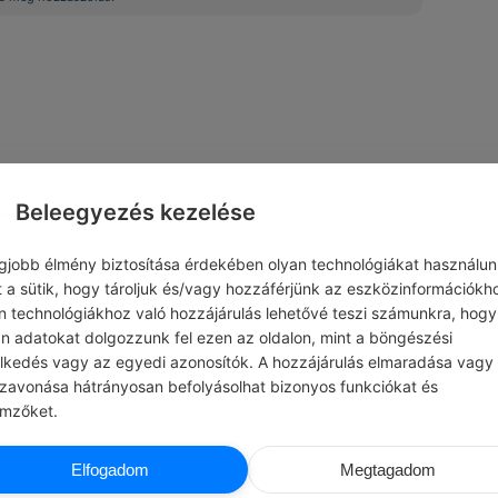
Beleegyezés kezelése
egjobb élmény biztosítása érdekében olyan technológiákat használun
t a sütik, hogy tároljuk és/vagy hozzáférjünk az eszközinformációkh
n technológiákhoz való hozzájárulás lehetővé teszi számunkra, hogy
an adatokat dolgozzunk fel ezen az oldalon, mint a böngészési
elkedés vagy az egyedi azonosítók. A hozzájárulás elmaradása vagy
szavonása hátrányosan befolyásolhat bizonyos funkciókat és
emzőket.
PIETER FRANS THOMÉSE
PAULO COEL
Elfogadom
Megtagadom
K REMÉNY
#IDÉZETEK MEGBOCSÁTÁS
A Megbocsátás fölrepít a csata hevéb