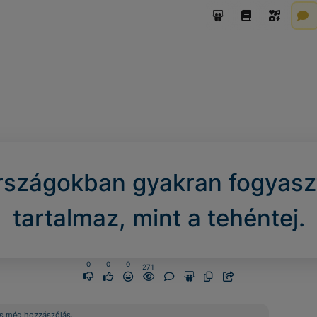
országokban gyakran fogyasz
tartalmaz, mint a tehéntej.
0
0
0
271
s még hozzászólás.