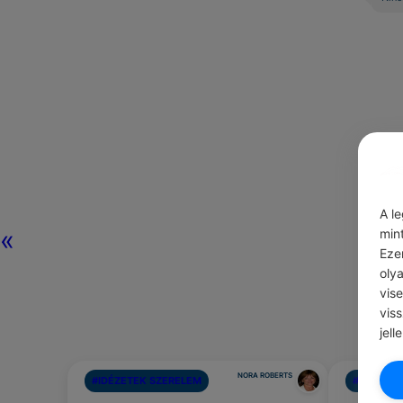
A l
«
min
Eze
oly
vis
vis
jell
NORA ROBERTS
#IDÉZETEK SZERELEM
#IDÉZETE