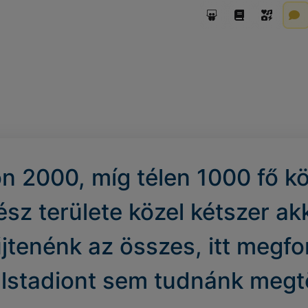
n 2000, míg télen 1000 fő kör
rész területe közel kétszer ak
jtenénk az összes, itt megfo
llstadiont sem tudnánk megtö