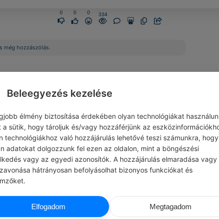
0
0
0
334
s még hozzászólás.
Beleegyezés kezelése
egjobb élmény biztosítása érdekében olyan technológiákat használun
t a sütik, hogy tároljuk és/vagy hozzáférjünk az eszközinformációkh
n technológiákhoz való hozzájárulás lehetővé teszi számunkra, hogy
an adatokat dolgozzunk fel ezen az oldalon, mint a böngészési
elkedés vagy az egyedi azonosítók. A hozzájárulás elmaradása vagy
szavonása hátrányosan befolyásolhat bizonyos funkciókat és
emzőket.
ADMIN
BERTOLT BREC
Elfogadom
Megtagadom
LOGEN
#IDÉZETEK VÉLEMÉNY
 életet, amit mindig is elképzeltél!