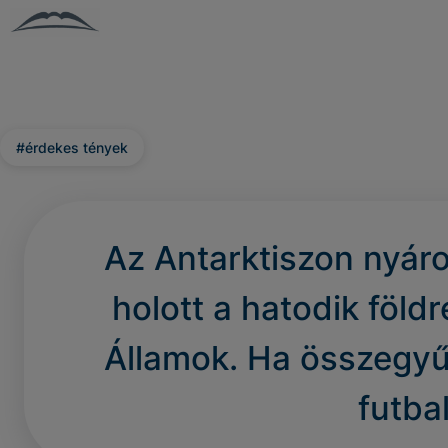
#érdekes tények
Az Antarktiszon nyáro
holott a hatodik föld
Államok. Ha összegyű
futba