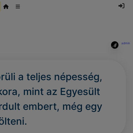
admin
üli a teljes népesség,
kora, mint az Egyesült
rdult embert, még egy
lteni.