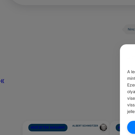
Ninc
A l
«
min
Eze
oly
vis
vis
jell
ALBERT SCHWEITZER
#IDÉZETEK MAGÁNY
#NAPI SZ
Éld azt az