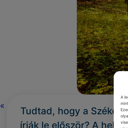
A l
«
min
Tudtad, hogy a Székelyf
Eze
oly
írják le először? A helyi
vis