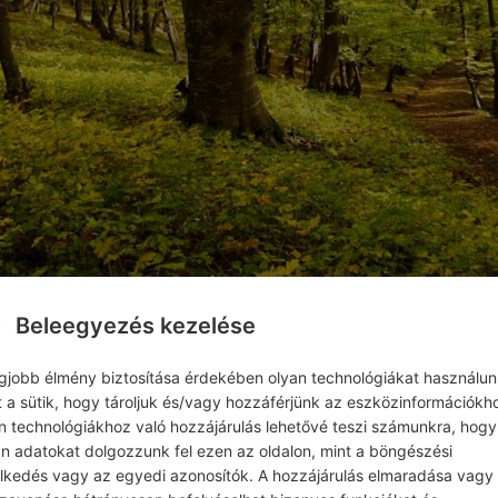
Beleegyezés kezelése
egjobb élmény biztosítása érdekében olyan technológiákat használun
t a sütik, hogy tároljuk és/vagy hozzáférjünk az eszközinformációkh
öld legszebb túraútvonalait n
n technológiákhoz való hozzájárulás lehetővé teszi számunkra, hogy
an adatokat dolgozzunk fel ezen az oldalon, mint a böngészési
ek tudják, hol találni az igaz
elkedés vagy az egyedi azonosítók. A hozzájárulás elmaradása vagy