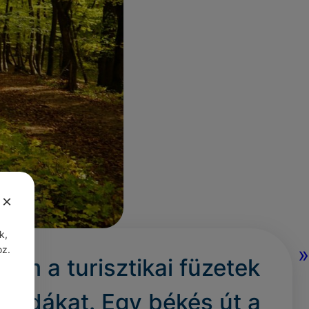
×
k,
»
oz.
em a turisztikai füzetek
i csodákat. Egy békés út a