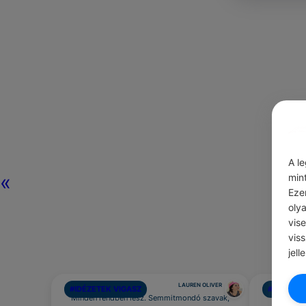
A l
«
min
Eze
oly
vis
vis
jell
LAUREN OLIVER
#IDÉZETEK VIGASZ
#NAPI TIP
Minden rendben lesz. Semmitmondó szavak,
Találj