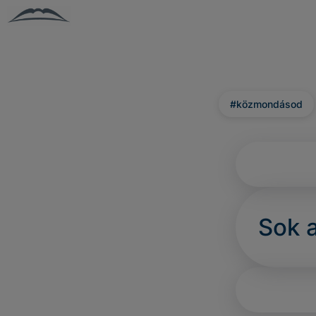
#közmondásod
Sok a