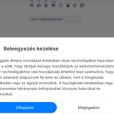
0
0
0
272
Nincs még hozzászólás.
Beleegyezés kezelése
egjobb élmény biztosítása érdekében olyan technológiákat használun
t a sütik, hogy tároljuk és/vagy hozzáférjünk az eszközinformációkh
n technológiákhoz való hozzájárulás lehetővé teszi számunkra, hogy
an adatokat dolgozzunk fel ezen az oldalon, mint a böngészési
elkedés vagy az egyedi azonosítók. A hozzájárulás elmaradása vagy
szavonása hátrányosan befolyásolhat bizonyos funkciókat és
emzőket.
CHATGPT
ALICE KATHERINE APPLEGA
Elfogadom
Megtagadom
P
#IDÉZETEK SZERELEM
Elmagyarázta, milyen csókolózni azzal, 
 közös hobbit vagy érdeklődési