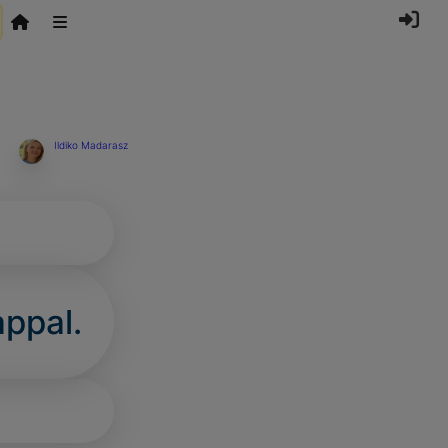
Ildiko Madarasz
appal.