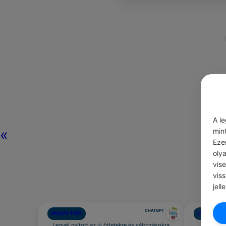
A l
«
min
Eze
oly
vis
vis
jell
CHATGPT
#NAPI TIPP
#AJÁNLOT
Legyél nyitott az új ötletekre és változásokra
Írj levele