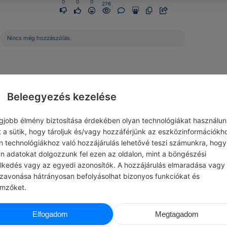
0
0
0
276
Nincs még hozzászólás.
Beleegyezés kezelése
egjobb élmény biztosítása érdekében olyan technológiákat használun
t a sütik, hogy tároljuk és/vagy hozzáférjünk az eszközinformációkh
n technológiákhoz való hozzájárulás lehetővé teszi számunkra, hogy
an adatokat dolgozzunk fel ezen az oldalon, mint a böngészési
elkedés vagy az egyedi azonosítók. A hozzájárulás elmaradása vagy
szavonása hátrányosan befolyásolhat bizonyos funkciókat és
emzőket.
CHATGPT
ADM
Elfogadom
Megtagadom
T NAPI JÓCSELEKEDET
#JÓ TANÁCS
t egy idős embernek, aki magányos.
Ne vedd magad túl komolyan. Senki más