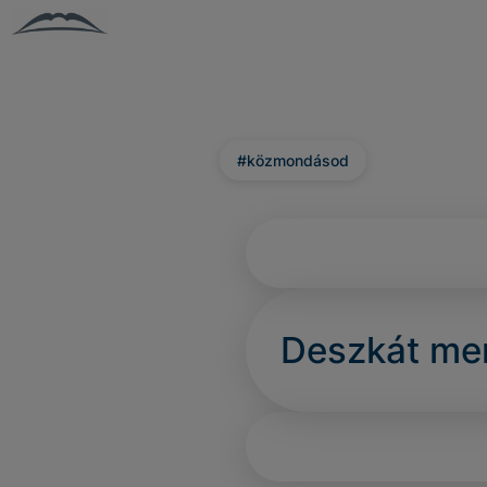
#közmondásod
Deszkát men