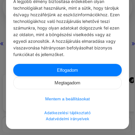
A legjobb élmény biztosítása érdekében olyan
technológiákat használunk, mint a sütik, hogy tároljuk
és/vagy hozzáférjünk az eszközinformációkhoz. Ezen
technológiákhoz való hozzájárulás lehetővé teszi
0
0
0
237
számunkra, hogy olyan adatokat dolgozzunk fel ezen
az oldalon, mint a böngészési viselkedés vagy az
egyedi azonosítók. A hozzájárulás elmaradása vagy
«
»
Nincs még hozzászólás.
visszavonása hátrányosan befolyásolhat bizonyos
funkciókat és jellemzőket.
Elfogadom
BOHUMIL HRABAL
ADMIN
#IDÉZETEK ÉLET
#JÓ TANÁCS
Megtagadom
Érdekes, hogy a fiatal költők
Nézz végig egy naplementét!
másra sem gondolnak, csak a
halálra, a sok vén marhának
Mentem a beállításokat
pedig csak a lányokon jár az
esze.
Adatkezelési tájékoztató
Adatvédelmi irányelvek