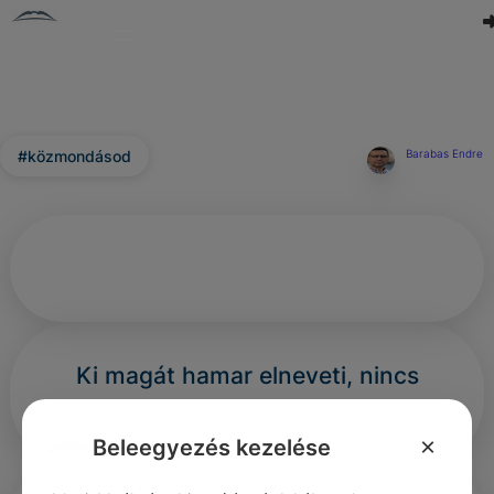
#közmondásod
Barabas Endre
Ki magát hamar elneveti, nincs
messze a bolondságtól.
×
Beleegyezés kezelése