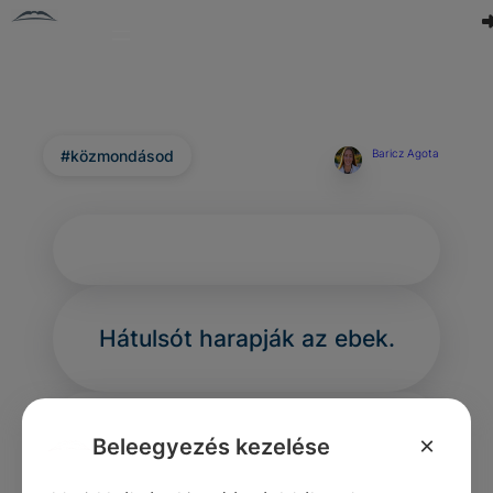
#közmondásod
Baricz Agota
Hátulsó
t harapják az ebek.
×
Beleegyezés kezelése
0
0
0
309