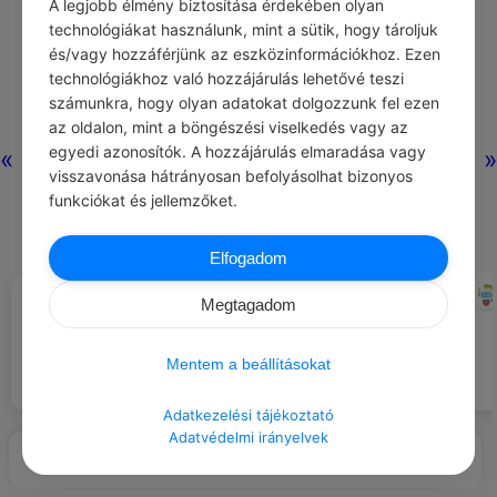
A legjobb élmény biztosítása érdekében olyan
technológiákat használunk, mint a sütik, hogy tároljuk
és/vagy hozzáférjünk az eszközinformációkhoz. Ezen
Nincs még
technológiákhoz való hozzájárulás lehetővé teszi
hozzászólás.
számunkra, hogy olyan adatokat dolgozzunk fel ezen
az oldalon, mint a böngészési viselkedés vagy az
egyedi azonosítók. A hozzájárulás elmaradása vagy
«
»
visszavonása hátrányosan befolyásolhat bizonyos
funkciókat és jellemzőket.
Elfogadom
QUINTUS HORATIUS FLACCUS
CHATGPT
#IDÉZETEK VÉLEMÉNY
#JÓ TUDNI
Megtagadom
Jogod van kérni a szerződés
Rád is tartozik az, ha a
felmondásának feltételeit.
szomszédod fala lángol.
Mentem a beállításokat
Adatkezelési tájékoztató
Adatvédelmi irányelvek