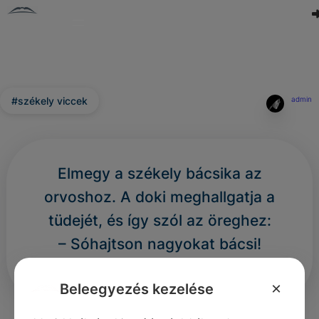
#székely viccek
admin
Elmegy a székely bácsika az
orvoshoz. A doki meghallgatja a
tüdejét, és így szól az öreghez:
– Sóhajtson nagyokat bácsi!
– Ej, haj…
×
Beleegyezés kezelése
0
0
0
366