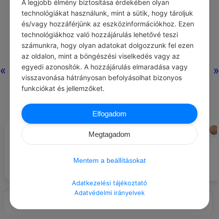
A legjobb élmény biztosítása érdekében olyan
technológiákat használunk, mint a sütik, hogy tároljuk
és/vagy hozzáférjünk az eszközinformációkhoz. Ezen
Nincs még hozzászólás.
technológiákhoz való hozzájárulás lehetővé teszi
számunkra, hogy olyan adatokat dolgozzunk fel ezen
az oldalon, mint a böngészési viselkedés vagy az
egyedi azonosítók. A hozzájárulás elmaradása vagy
«
»
visszavonása hátrányosan befolyásolhat bizonyos
funkciókat és jellemzőket.
Elfogadom
CHATGPT
LAO-CE
#NAPI TIPP
#IDÉZETEK MOTIVÁCIÓ
Megtagadom
Ne várj mindig meghívást,
Addig kezdj hozzá a nehéz
kezdeményezd te is a
dolgokhoz, amíg könnyűek.
találkozókat vagy programokat.
Mentem a beállításokat
Adatkezelési tájékoztató
Adatvédelmi irányelvek