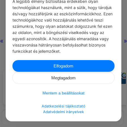
A legjobb élmény biztosítása érdekében olyan
technológiákat használunk, mint a sütik, hogy tároljuk
és/vagy hozzáférjünk az eszközinformációkhoz. Ezen
technológiákhoz való hozzájárulás lehetővé teszi
számunkra, hogy olyan adatokat dolgozzunk fel ezen
az oldalon, mint a böngészési viselkedés vagy az
egyedi azonosítók. A hozzájárulás elmaradása vagy
«
»
visszavonása hátrányosan befolyásolhat bizonyos
funkciókat és jellemzőket.
Elfogadom
DEÁK FERENC
CHATGPT
#IDÉZETEK MUNKA
#AJÁNLOTT NAPI
Megtagadom
Csak a munka fejti ki, csak az
JÓCSELEKEDET
Ne használj vegyszereket a
tartja fel a testnek és léleknek
kertedben, hogy a vadon élő
erejét; csak munka tesz
állatok biztonságban legyenek.
Mentem a beállításokat
hasznossá magunk és
polgártársainkra nézve.
Adatkezelési tájékoztató
Adatvédelmi irányelvek