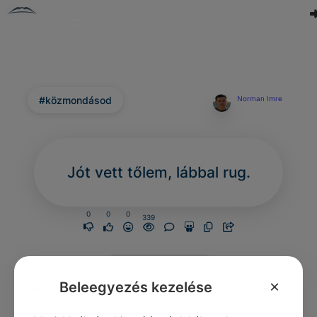
#közmondásod
Norman Imre
Jót vett tőlem, lábbal rug.
0
0
0
339
Nincs még
hozzászólás.
×
Beleegyezés kezelése