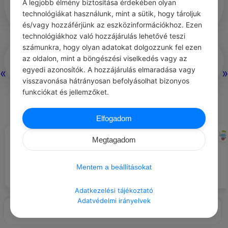
A legjobb élmény biztosítása érdekében olyan
nem fris.)
technológiákat használunk, mint a sütik, hogy tároljuk
és/vagy hozzáférjünk az eszközinformációkhoz. Ezen
technológiákhoz való hozzájárulás lehetővé teszi
számunkra, hogy olyan adatokat dolgozzunk fel ezen
az oldalon, mint a böngészési viselkedés vagy az
egyedi azonosítók. A hozzájárulás elmaradása vagy
«
»
visszavonása hátrányosan befolyásolhat bizonyos
funkciókat és jellemzőket.
0
0
0
218
Elfogadom
Nincs még hozzászólás.
ANDREW MATTHEWS
CHATGPT
#IDÉZETEK EMBEREK
#ILLEMSZABÁLYOK
Megtagadom
Ne beszélj túl hangosan mások
Az egészséges emberi
házában.
kapcsolatok nem a sajnálatra
Mentem a beállításokat
épülnek.
Adatkezelési tájékoztató
Adatvédelmi irányelvek