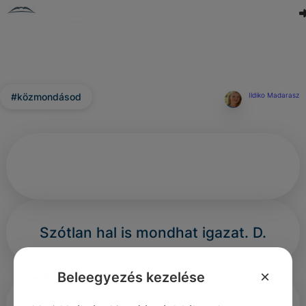
#közmondásod
Ildiko Madarasz
Szótlan hal is mondhat igazat. D.
×
Beleegyezés kezelése
(Azaz büzével tudtul adja, hogy