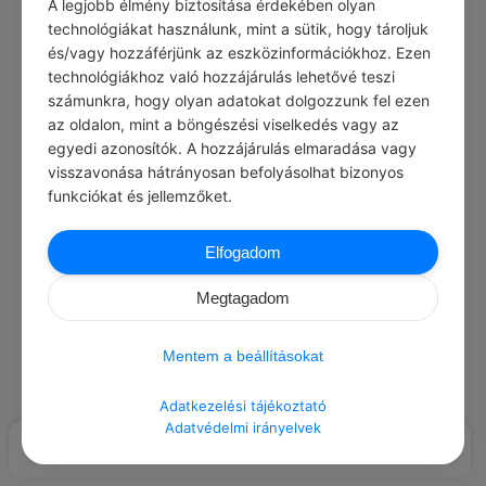
A legjobb élmény biztosítása érdekében olyan
Load More Posts
technológiákat használunk, mint a sütik, hogy tároljuk
és/vagy hozzáférjünk az eszközinformációkhoz. Ezen
technológiákhoz való hozzájárulás lehetővé teszi
számunkra, hogy olyan adatokat dolgozzunk fel ezen
az oldalon, mint a böngészési viselkedés vagy az
egyedi azonosítók. A hozzájárulás elmaradása vagy
visszavonása hátrányosan befolyásolhat bizonyos
funkciókat és jellemzőket.
Elfogadom
Megtagadom
Mentem a beállításokat
Adatkezelési tájékoztató
Adatvédelmi irányelvek