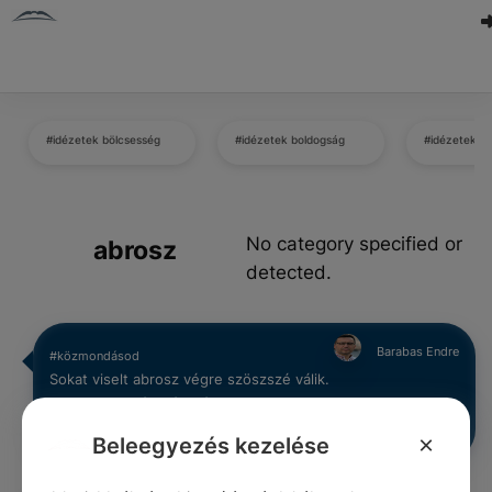
#idézetek bölcsesség
#idézetek boldogság
#idézetek á
No category specified or
abrosz
detected.
Barabas Endre
#közmondásod
Sokat viselt abrosz végre szöszszé válik.
0
0
0
323
×
Beleegyezés kezelése