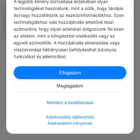
A legjobb élmény biztosítása érdekében olyan
Barabas Endre
technológiákat használunk, mint a sütik, hogy tároljuk
#közmondásod
és/vagy hozzáférjünk az eszközinformációkhoz. Ezen
Ismerem az abroszt, szöszből fonták.
technológiákhoz való hozzájárulás lehetővé teszi
0
0
0
323
számunkra, hogy olyan adatokat dolgozzunk fel ezen
az oldalon, mint a böngészési viselkedés vagy az
egyedi azonosítók. A hozzájárulás elmaradása vagy
visszavonása hátrányosan befolyásolhat bizonyos
Load More Posts
funkciókat és jellemzőket.
Elfogadom
Megtagadom
Mentem a beállításokat
Adatkezelési tájékoztató
Adatvédelmi irányelvek