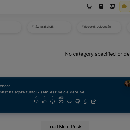
#házi praktikák
#idézetek boldogság
No category specified or de
ndásod
nnát ha egyre füstölik sem lesz belőle derellye.
0
0
0
258
Load More Posts