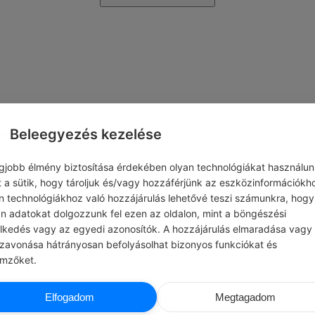
Beleegyezés kezelése
egjobb élmény biztosítása érdekében olyan technológiákat használun
t a sütik, hogy tároljuk és/vagy hozzáférjünk az eszközinformációkh
n technológiákhoz való hozzájárulás lehetővé teszi számunkra, hogy
an adatokat dolgozzunk fel ezen az oldalon, mint a böngészési
elkedés vagy az egyedi azonosítók. A hozzájárulás elmaradása vagy
szavonása hátrányosan befolyásolhat bizonyos funkciókat és
emzőket.
Elfogadom
Megtagadom