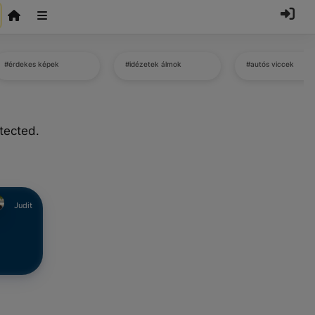
#érdekes képek
#idézetek álmok
#autós viccek
tected.
Judit