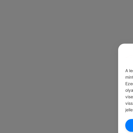
A l
min
Eze
oly
vis
vis
jell