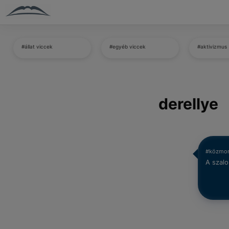
#állat viccek
#egyéb viccek
#aktivizmus
derellye
#közmo
A szalo