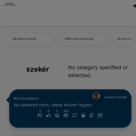
#érdekes képek
#idézetek bátorság
#autós vicc
No category specified or
szekér
detected.
Ivacson Istvan
#közmondásod
Ha szekered nincs, talpad készen legyen.
0
0
0
340