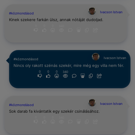
Ivacson Istvan
#közmondásod
Kinek szekere farkán ülsz, annak nótáját dudoljad.
0
0
0
340
Ivacson Istvan
#közmondásod
Nincs oly rakott szénás szekér, mire még egy villa nem fér.
0
0
0
340
Ivacson Istvan
#közmondásod
Sok darab fa kivántatik egy szekér csinálásához.
0
0
0
340