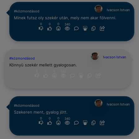
Ivacson Istvan
#közmondásod
Minek futsz oly szekér után, mely nem akar fölvenni.
0
0
0
340
Ivacson Istvan
#közmondásod
Könnyü szekér mellett gyalogosan.
0
0
0
340
Ivacson Istvan
#közmondásod
Szekeren ment, gyalog jött.
0
0
0
340