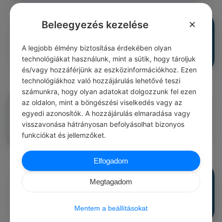
×
Beleegyezés kezelése
Ivacson Istvan
#közmondásod
Félre szekér, jön a kocsi.
0
0
0
A legjobb élmény biztosítása érdekében olyan
340
technológiákat használunk, mint a sütik, hogy tároljuk
és/vagy hozzáférjünk az eszközinformációkhoz. Ezen
technológiákhoz való hozzájárulás lehetővé teszi
számunkra, hogy olyan adatokat dolgozzunk fel ezen
Ivacson Istvan
#közmondásod
az oldalon, mint a böngészési viselkedés vagy az
Hájas szekér, hosszu ut.
egyedi azonosítók. A hozzájárulás elmaradása vagy
0
0
0
340
visszavonása hátrányosan befolyásolhat bizonyos
funkciókat és jellemzőket.
Elfogadom
Norman Imre
#közmondásod
Megtagadom
Sokat szekér sem bir.
0
0
0
340
Mentem a beállításokat