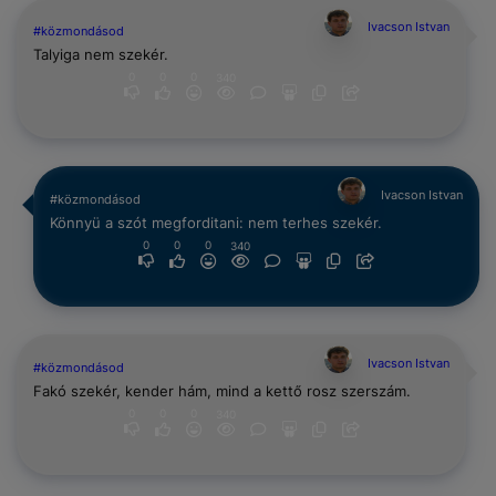
Ivacson Istvan
#közmondásod
Talyiga nem szekér.
0
0
0
340
Ivacson Istvan
#közmondásod
Könnyü a szót megforditani: nem terhes szekér.
0
0
0
340
Ivacson Istvan
#közmondásod
Fakó szekér, kender hám, mind a kettő rosz szerszám.
0
0
0
340