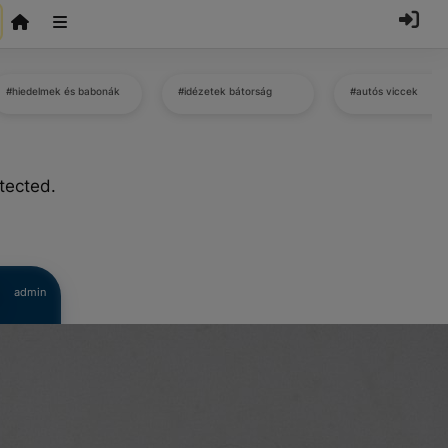
#hiedelmek és babonák
#idézetek bátorság
#autós viccek
tected.
admin