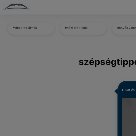
#idézetek álmok
#házi praktikák
#anyós vicc
szépségtipp
Divat és