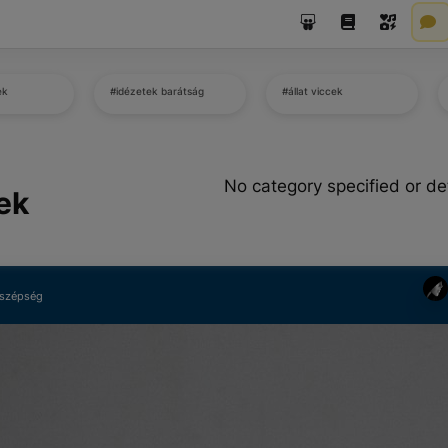
ek
#idézetek barátság
#állat viccek
No category specified or de
ek
 szépség