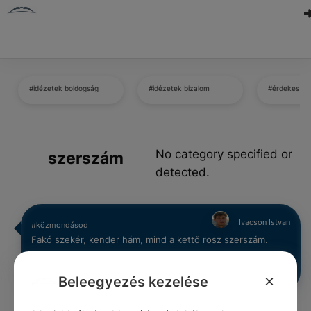
#idézetek boldogság
#idézetek bizalom
#érdekes té
No category specified or
szerszám
detected.
Ivacson Istvan
#közmondásod
Fakó szekér, kender hám, mind a kettő rosz szerszám.
0
0
0
444
×
Beleegyezés kezelése