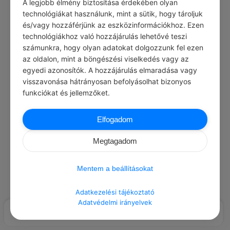
A legjobb élmény biztosítása érdekében olyan
Load More Posts
technológiákat használunk, mint a sütik, hogy tároljuk
és/vagy hozzáférjünk az eszközinformációkhoz. Ezen
technológiákhoz való hozzájárulás lehetővé teszi
számunkra, hogy olyan adatokat dolgozzunk fel ezen
az oldalon, mint a böngészési viselkedés vagy az
egyedi azonosítók. A hozzájárulás elmaradása vagy
visszavonása hátrányosan befolyásolhat bizonyos
funkciókat és jellemzőket.
Elfogadom
Megtagadom
Mentem a beállításokat
Adatkezelési tájékoztató
Adatvédelmi irányelvek