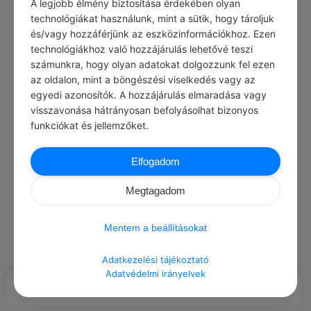
A legjobb élmény biztosítása érdekében olyan
Load More Posts
technológiákat használunk, mint a sütik, hogy tároljuk
és/vagy hozzáférjünk az eszközinformációkhoz. Ezen
technológiákhoz való hozzájárulás lehetővé teszi
számunkra, hogy olyan adatokat dolgozzunk fel ezen
az oldalon, mint a böngészési viselkedés vagy az
egyedi azonosítók. A hozzájárulás elmaradása vagy
visszavonása hátrányosan befolyásolhat bizonyos
funkciókat és jellemzőket.
Elfogadom
Megtagadom
Mentem a beállításokat
Adatkezelési tájékoztató
Adatvédelmi irányelvek