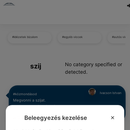
#idézetek bizalom
#egyéb viccek
#autós vicc
No category specified or
szij
detected.
Ivacson Istvan
#közmondásod
Megvonni a szijat.
0
0
0
259
×
Beleegyezés kezelése