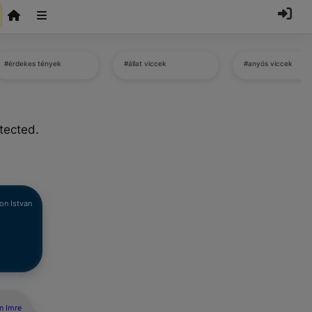
#érdekes tények
#állat viccek
#anyós viccek
tected.
on Istvan
.
n Imre