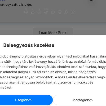
ak egy szikra is elég.
0
0
0
335
Load More Posts
Beleegyezés kezelése
egjobb élmény biztosítása érdekében olyan technológiákat használun
t a sütik, hogy tároljuk és/vagy hozzáférjünk az eszközinformációkh
n technológiákhoz való hozzájárulás lehetővé teszi számunkra, hogy
an adatokat dolgozzunk fel ezen az oldalon, mint a böngészési
elkedés vagy az egyedi azonosítók. A hozzájárulás elmaradása vagy
szavonása hátrányosan befolyásolhat bizonyos funkciókat és
emzőket.
Elfogadom
Megtagadom