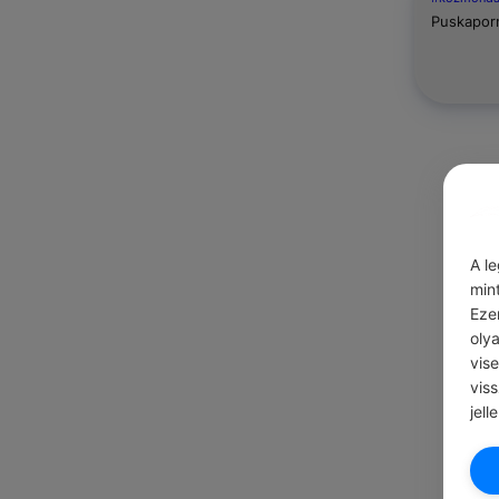
Puskaporn
A l
min
Eze
oly
vis
vis
jell