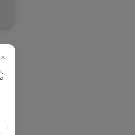
×
k,
oz.