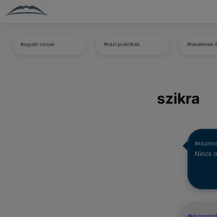
#egyéb viccek
#házi praktikák
#hiedelmek 
szikra
#közmo
Nincs o
#közmond