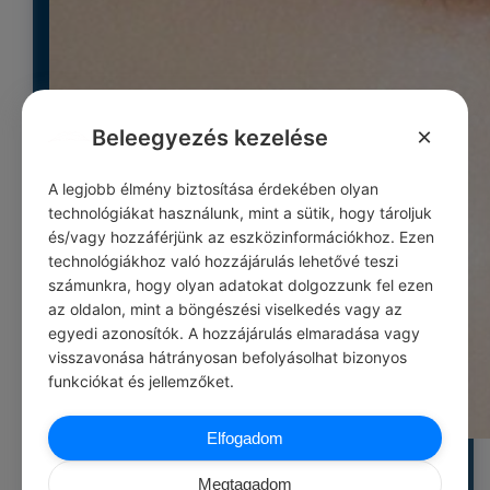
×
Beleegyezés kezelése
A legjobb élmény biztosítása érdekében olyan
technológiákat használunk, mint a sütik, hogy tároljuk
és/vagy hozzáférjünk az eszközinformációkhoz. Ezen
technológiákhoz való hozzájárulás lehetővé teszi
számunkra, hogy olyan adatokat dolgozzunk fel ezen
az oldalon, mint a böngészési viselkedés vagy az
egyedi azonosítók. A hozzájárulás elmaradása vagy
visszavonása hátrányosan befolyásolhat bizonyos
funkciókat és jellemzőket.
Elfogadom
Meleg föld árnyalatok, amelyek varázslatra késztetik
Megtagadom