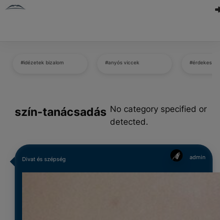
#idézetek bizalom
#anyós viccek
#érdekes ké
No category specified or
szín-tanácsadás
detected.
admin
Divat és szépség