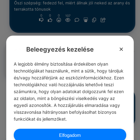
Őszi szépség: fedezd fel, miért állnak jól neked az arany és
terrakotta tónusok
0
0
0
107
×
Beleegyezés kezelése
Ivacson Istvan
#közmondásod
Szinnel, izzel különbözünk egymástól.
A legjobb élmény biztosítása érdekében olyan
0
0
0
107
technológiákat használunk, mint a sütik, hogy tároljuk
és/vagy hozzáférjünk az eszközinformációkhoz. Ezen
technológiákhoz való hozzájárulás lehetővé teszi
számunkra, hogy olyan adatokat dolgozzunk fel ezen
Ivacson Istvan
#közmondásod
az oldalon, mint a böngészési viselkedés vagy az
Külső szin is tud ugy hazudni, mint a száj.
egyedi azonosítók. A hozzájárulás elmaradása vagy
0
0
0
107
visszavonása hátrányosan befolyásolhat bizonyos
funkciókat és jellemzőket.
Elfogadom