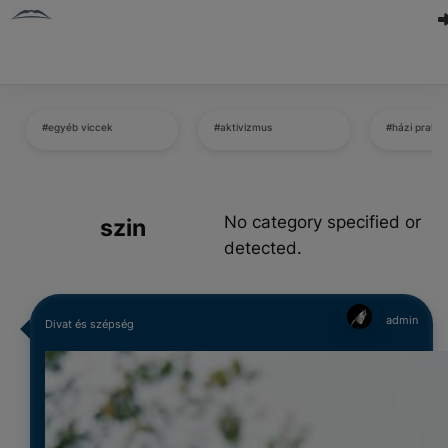
#egyéb viccek
#aktivizmus
#házi prakti
No category specified or
szin
detected.
admin
Divat és szépség