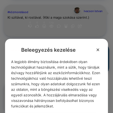
Ivacson Istvan
#közmondásod
Ki szitával, ki rostával. (Kiki a maga szokása szerint.)
0
0
0
179
×
Beleegyezés kezelése
Ivacson Istvan
#közmondásod
Kiköti a szitát. (Szégyent vall; meggyaláz.)
0
0
0
A legjobb élmény biztosítása érdekében olyan
179
technológiákat használunk, mint a sütik, hogy tároljuk
és/vagy hozzáférjünk az eszközinformációkhoz. Ezen
technológiákhoz való hozzájárulás lehetővé teszi
számunkra, hogy olyan adatokat dolgozzunk fel ezen
Ivacson Istvan
#közmondásod
az oldalon, mint a böngészési viselkedés vagy az
Bolond, ki át nem lát a szitán.
egyedi azonosítók. A hozzájárulás elmaradása vagy
0
0
0
179
visszavonása hátrányosan befolyásolhat bizonyos
funkciókat és jellemzőket.