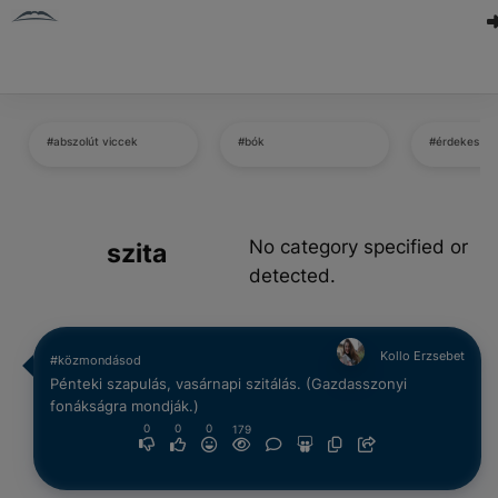
#abszolút viccek
#bók
#érdekes té
No category specified or
szita
detected.
Kollo Erzsebet
#közmondásod
Pénteki szapulás, vasárnapi szitálás. (Gazdasszonyi
fonákságra mondják.)
0
0
0
179