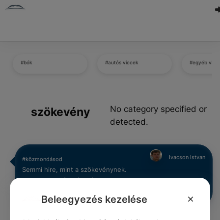
#bók
#autós viccek
#egyéb vicc
No category specified or
szökevény
detected.
Ivacson Istvan
#közmondásod
Semmi hire, mint a szökevénynek.
0
0
0
260
×
Beleegyezés kezelése