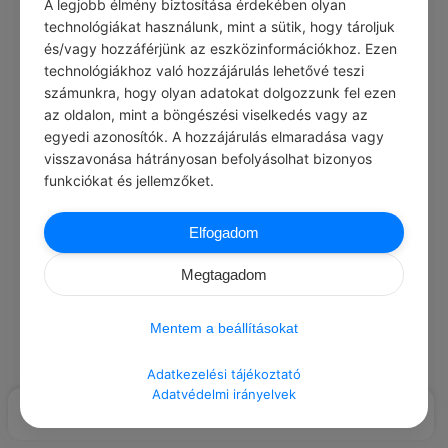
A legjobb élmény biztosítása érdekében olyan
Load More Posts
technológiákat használunk, mint a sütik, hogy tároljuk
és/vagy hozzáférjünk az eszközinformációkhoz. Ezen
technológiákhoz való hozzájárulás lehetővé teszi
számunkra, hogy olyan adatokat dolgozzunk fel ezen
az oldalon, mint a böngészési viselkedés vagy az
egyedi azonosítók. A hozzájárulás elmaradása vagy
visszavonása hátrányosan befolyásolhat bizonyos
funkciókat és jellemzőket.
Elfogadom
Megtagadom
Mentem a beállításokat
Adatkezelési tájékoztató
Adatvédelmi irányelvek