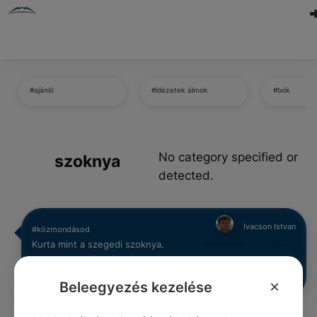
#ajánló
#idézetek álmok
#bók
No category specified or
szoknya
detected.
Ivacson Istvan
#közmondásod
Kurta mint a szegedi szoknya.
0
0
0
231
×
Beleegyezés kezelése