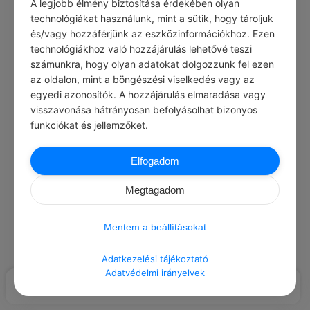
A legjobb élmény biztosítása érdekében olyan
Load More Posts
technológiákat használunk, mint a sütik, hogy tároljuk
és/vagy hozzáférjünk az eszközinformációkhoz. Ezen
technológiákhoz való hozzájárulás lehetővé teszi
számunkra, hogy olyan adatokat dolgozzunk fel ezen
az oldalon, mint a böngészési viselkedés vagy az
egyedi azonosítók. A hozzájárulás elmaradása vagy
visszavonása hátrányosan befolyásolhat bizonyos
funkciókat és jellemzőket.
Elfogadom
Megtagadom
Mentem a beállításokat
Adatkezelési tájékoztató
Adatvédelmi irányelvek