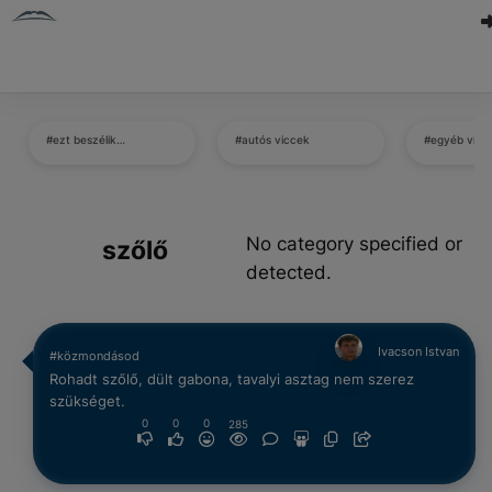
#ezt beszélik…
#autós viccek
#egyéb vicc
No category specified or
szőlő
detected.
Ivacson Istvan
#közmondásod
Rohadt szőlő, dült gabona, tavalyi asztag nem szerez
szükséget.
0
0
0
285