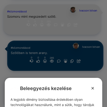
Ivacson Istvan
#közmondásod
Szomoru mint megszedett szőlő.
0
0
0
285
Ivacson Istvan
#közmondásod
Szőlőben is terem arany.
0
0
0
285
Ivacson Istvan
#közmondásod
×
Beleegyezés kezelése
Holdvilágnál meg nem érik a szőlő.
0
0
0
285
A legjobb élmény biztosítása érdekében olyan
technológiákat használunk, mint a sütik, hogy tároljuk