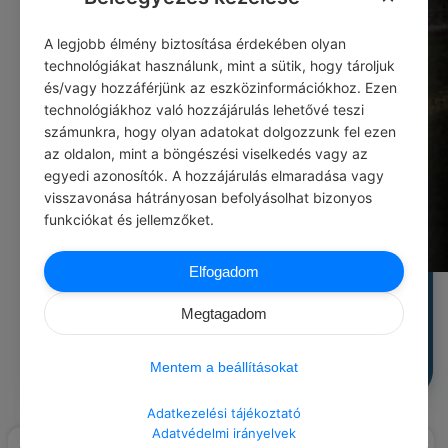
A legjobb élmény biztosítása érdekében olyan
technológiákat használunk, mint a sütik, hogy tároljuk
és/vagy hozzáférjünk az eszközinformációkhoz. Ezen
technológiákhoz való hozzájárulás lehetővé teszi
számunkra, hogy olyan adatokat dolgozzunk fel ezen
az oldalon, mint a böngészési viselkedés vagy az
egyedi azonosítók. A hozzájárulás elmaradása vagy
visszavonása hátrányosan befolyásolhat bizonyos
funkciókat és jellemzőket.
Elfogadom
Közösségi helyünk elárvult, pedig pont rád vár. Szombat
Megtagadom
este változás?
0
0
0
75
Mentem a beállításokat
Adatkezelési tájékoztató
Adatvédelmi irányelvek
Load More Posts