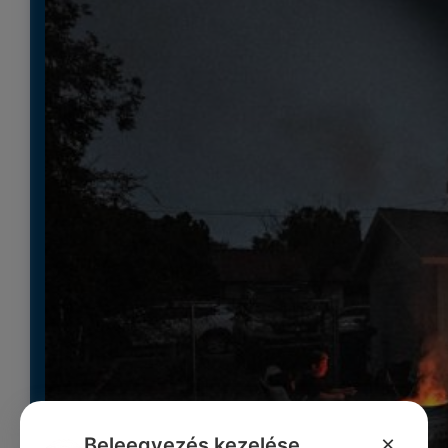
×
Beleegyezés kezelése