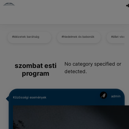
#idézetek barátság
#hiedelmek és babonák
#állat viccek
No category specified or
szombat esti
detected.
program
admin
Közösségi események