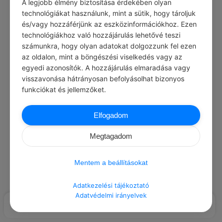
A legjobb élmény biztosítása érdekében olyan
Load More Posts
technológiákat használunk, mint a sütik, hogy tároljuk
és/vagy hozzáférjünk az eszközinformációkhoz. Ezen
technológiákhoz való hozzájárulás lehetővé teszi
számunkra, hogy olyan adatokat dolgozzunk fel ezen
az oldalon, mint a böngészési viselkedés vagy az
egyedi azonosítók. A hozzájárulás elmaradása vagy
visszavonása hátrányosan befolyásolhat bizonyos
funkciókat és jellemzőket.
Elfogadom
Megtagadom
Mentem a beállításokat
Adatkezelési tájékoztató
Adatvédelmi irányelvek