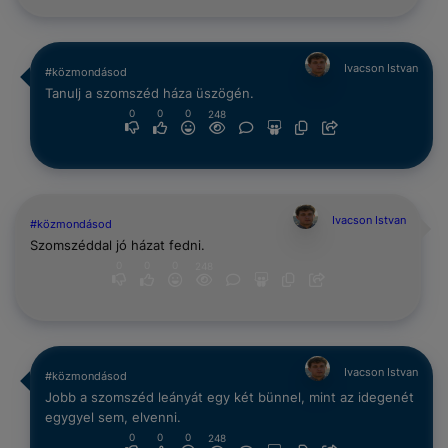
Ivacson Istvan
#közmondásod
Tanulj a szomszéd háza üszögén.
0
0
0
248
Ivacson Istvan
#közmondásod
Szomszéddal jó házat fedni.
0
0
0
248
Ivacson Istvan
#közmondásod
Jobb a szomszéd leányát egy két bünnel, mint az idegenét
egygyel sem, elvenni.
0
0
0
248