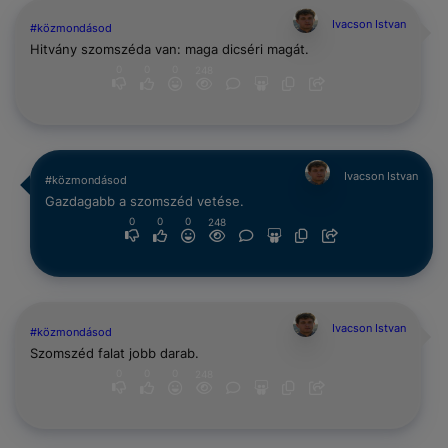
Ivacson Istvan
#közmondásod
Hitvány szomszéda van: maga dicséri magát.
0
0
0
248
Ivacson Istvan
#közmondásod
Gazdagabb a szomszéd vetése.
0
0
0
248
Ivacson Istvan
#közmondásod
Szomszéd falat jobb darab.
0
0
0
248