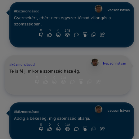
Ivacson Istvan
#közmondásod
Gyermekért, ebért nem egyszer támad villongás a
szomszédban.
0
0
0
248
Ivacson Istvan
#közmondásod
Te is félj, mikor a szomszéd háza ég.
0
0
0
248
Ivacson Istvan
#közmondásod
Addig a békeség, mig szomszéd akarja.
0
0
0
248