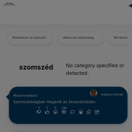
#hiedelmek és babonák
#idézetek bölcsesség
#értelmetle
No category specified or
szomszéd
detected.
Ivacson Istvan
#közmondásod
Szomszédságban megesik az összezördülés.
0
0
0
248