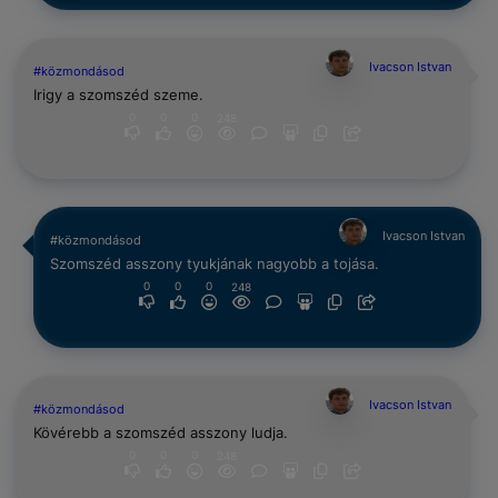
Ivacson Istvan
#közmondásod
Irigy a szomszéd szeme.
0
0
0
248
Ivacson Istvan
#közmondásod
Szomszéd asszony tyukjának nagyobb a tojása.
0
0
0
248
Ivacson Istvan
#közmondásod
Kövérebb a szomszéd asszony ludja.
0
0
0
248