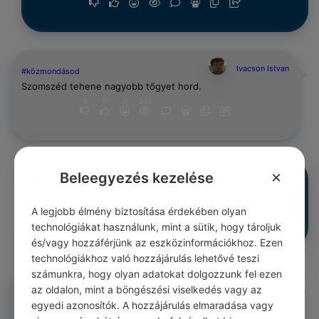
Ivacson Istvan
#közmondásod
Szomszéd tehene nagyobb tőgyet hord.
0
0
0
248
×
Beleegyezés kezelése
Ivacson Istvan
#közmondásod
Rosz dolog a rosz szomszéd.
0
0
0
A legjobb élmény biztosítása érdekében olyan
248
technológiákat használunk, mint a sütik, hogy tároljuk
és/vagy hozzáférjünk az eszközinformációkhoz. Ezen
technológiákhoz való hozzájárulás lehetővé teszi
számunkra, hogy olyan adatokat dolgozzunk fel ezen
Norman Imre
#közmondásod
az oldalon, mint a böngészési viselkedés vagy az
Legjobb szomszéd a jó sövény.
egyedi azonosítók. A hozzájárulás elmaradása vagy
0
0
0
248