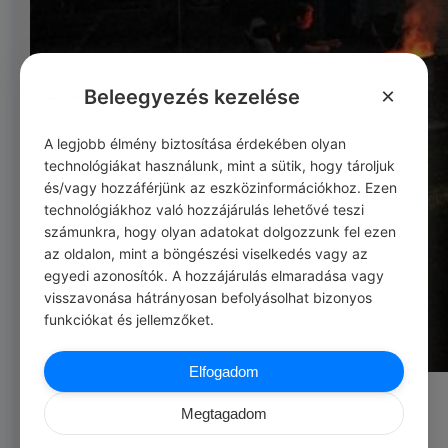
×
Beleegyezés kezelése
A legjobb élmény biztosítása érdekében olyan
technológiákat használunk, mint a sütik, hogy tároljuk
és/vagy hozzáférjünk az eszközinformációkhoz. Ezen
technológiákhoz való hozzájárulás lehetővé teszi
számunkra, hogy olyan adatokat dolgozzunk fel ezen
az oldalon, mint a böngészési viselkedés vagy az
egyedi azonosítók. A hozzájárulás elmaradása vagy
visszavonása hátrányosan befolyásolhat bizonyos
funkciókat és jellemzőket.
Elfogadom
Közösségi helyünk elárvult, pedig pont rád vár. Szombat
Megtagadom
este változás?
0
0
0
63