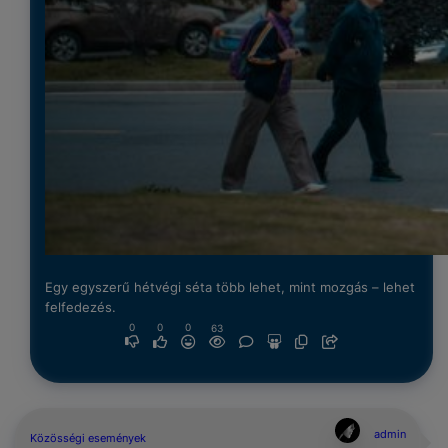
Egy egyszerű hétvégi séta több lehet, mint mozgás – lehet
felfedezés.
0
0
0
63
admin
Közösségi események