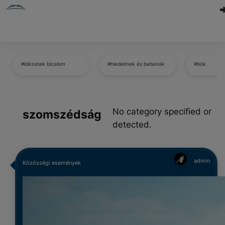
#idézetek bizalom
#hiedelmek és babonák
#bók
No category specified or
szomszédság
detected.
admin
Közösségi események