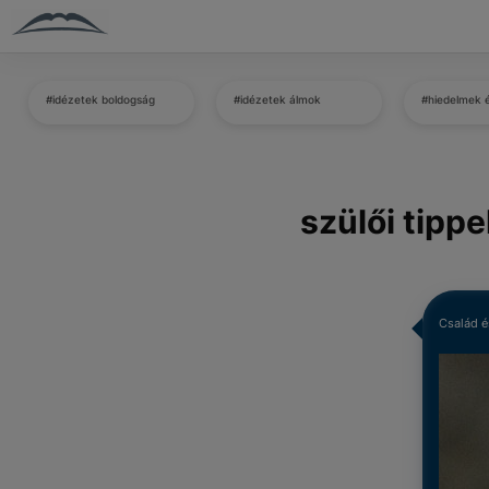
#idézetek boldogság
#idézetek álmok
#hiedelmek 
szülői tippe
Család é