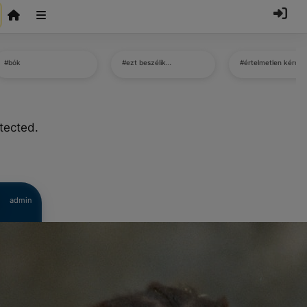
#bók
#ezt beszélik…
#értelmetlen kérdé
tected.
admin