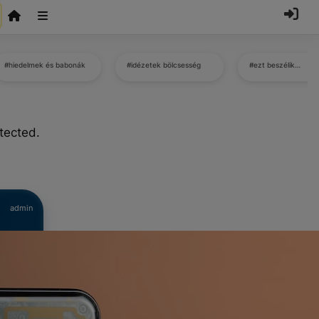
#hiedelmek és babonák
#idézetek bölcsesség
#ezt beszélik…
tected.
admin