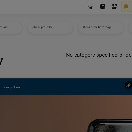
izalom
#házi praktikák
#idézetek barátság
No category specified or de
y
gia és kütyük