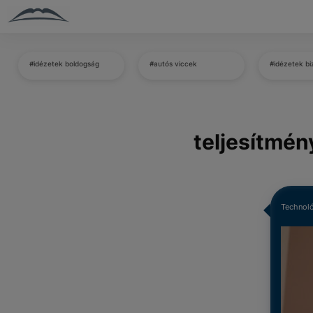
#idézetek boldogság
#autós viccek
#idézetek b
teljesítmén
Technoló