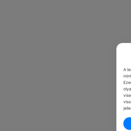
A l
min
Eze
oly
vis
vis
jell