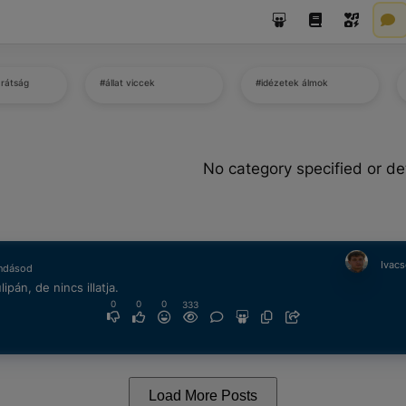
arátság
#állat viccek
#idézetek álmok
No category specified or de
Ivacs
ndásod
ipán, de nincs illatja.
0
0
0
333
Load More Posts