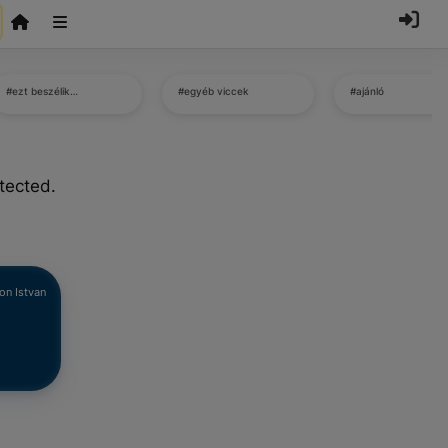
#ezt beszélik…
#egyéb viccek
#ajánló
tected.
on Istvan