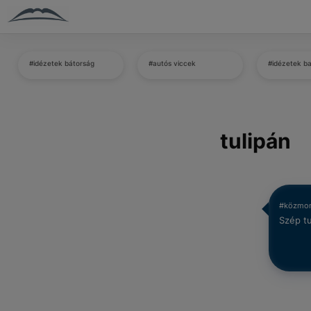
#idézetek bátorság
#autós viccek
#idézetek b
tulipán
#közmo
Szép tul