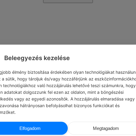
Beleegyezés kezelése
egjobb élmény biztosítása érdekében olyan technológiákat használun
t a sütik, hogy tároljuk és/vagy hozzáférjünk az eszközinformációkh
n technológiákhoz való hozzájárulás lehetővé teszi számunkra, hogy
an adatokat dolgozzunk fel ezen az oldalon, mint a böngészési
elkedés vagy az egyedi azonosítók. A hozzájárulás elmaradása vagy
szavonása hátrányosan befolyásolhat bizonyos funkciókat és
emzőket.
Elfogadom
Megtagadom