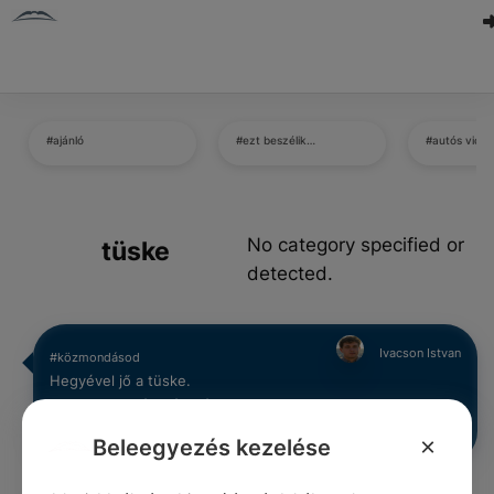
#ajánló
#ezt beszélik…
#autós vicc
No category specified or
tüske
detected.
Ivacson Istvan
#közmondásod
Hegyével jő a tüske.
0
0
0
269
×
Beleegyezés kezelése