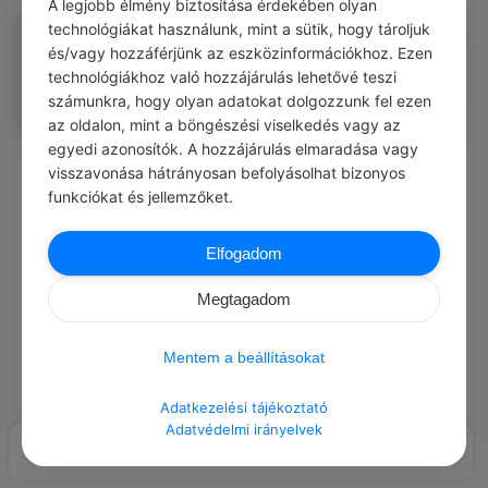
A legjobb élmény biztosítása érdekében olyan
Norman Imre
technológiákat használunk, mint a sütik, hogy tároljuk
#közmondásod
és/vagy hozzáférjünk az eszközinformációkhoz. Ezen
Szép a rózsa, jó illatu, bökős a tüskéje.
technológiákhoz való hozzájárulás lehetővé teszi
0
0
0
269
számunkra, hogy olyan adatokat dolgozzunk fel ezen
az oldalon, mint a böngészési viselkedés vagy az
egyedi azonosítók. A hozzájárulás elmaradása vagy
visszavonása hátrányosan befolyásolhat bizonyos
Load More Posts
funkciókat és jellemzőket.
Elfogadom
Megtagadom
Mentem a beállításokat
Adatkezelési tájékoztató
Adatvédelmi irányelvek