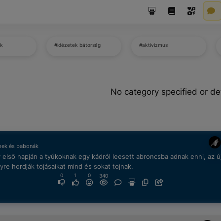
ek
#idézetek bátorság
#aktivizmus
No category specified or de
mek és babonák
 első napján a tyúkoknak egy kádról leesett abroncsba adnak enni, az 
yre hordják tojásaikat mind és sokat tojnak.
0
1
0
340