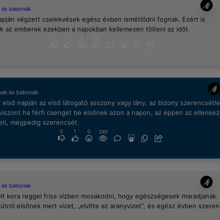
 és babonák
apján végzett cselekvések egész évben ismétlődni fognak. Ezért is
k az emberek ezekben a napokban kellemesen tölteni az időt.
0
1
0
340
mek és babonák
 első napján az első látogató asszony vagy lány, az bizony szerencsétl
 viszont ha férfi csenget be elsőnek azon a napon, az éppen az ellenkez
eti, mégpedig szerencsét.
0
1
0
340
 és babonák
lt kora reggel friss vízben mosakodni, hogy egészségesek maradjanak. 
kútról elsőnek mert vizet, „elvitte az aranyvizet”, és egész évben szere