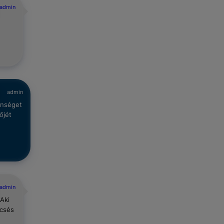
admin
admin
enséget
őjét
admin
Aki
ncsés