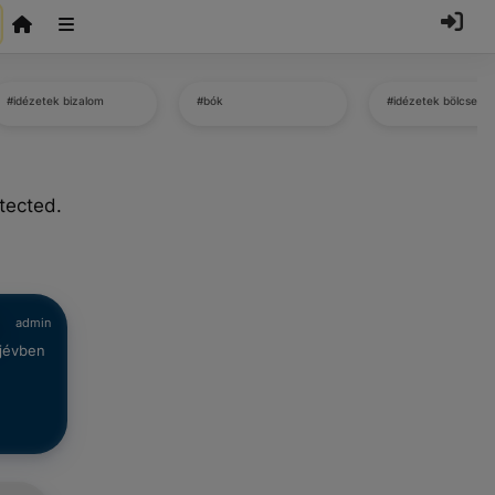
#idézetek bizalom
#bók
#idézetek bölcsess
tected.
admin
újévben