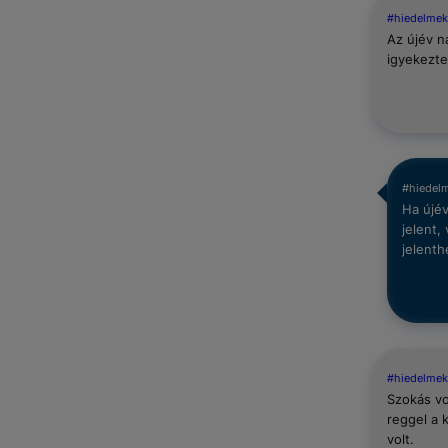
#hiedelmek
Az újév n
igyekezte
#hiedel
Ha újév
jelent,
jelenth
#hiedelmek
Szokás vo
reggel a 
volt.