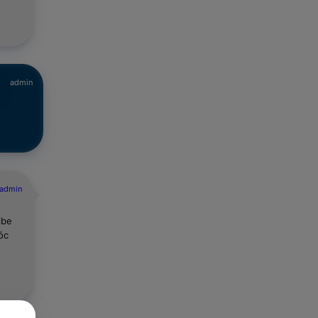
admin
admin
ibe
óc