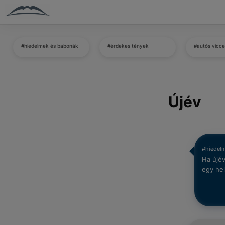
#hiedelmek és babonák
#érdekes tények
#autós vicc
Újév
#hiedel
Ha újév
egy hel