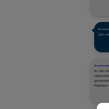
#hiedel
Újév el
#hiedelmek
Az óév és 
népszokás
gondosan 
főzéskor e