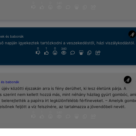
0
1
0
340
mek és babonák
ső napján igyekeztek tartózkodni a veszekedéstől, házi viszálykodástól.
0
1
0
340
 és babonák
újév közötti éjszakán arra is fény derülhet, ki lesz életünk párja. A
 szerint nem kellett hozzá más, mint néhány házilag gyúrt gombóc, am
belerejtették a papírra írt legkülönfélébb férfineveket. – Amelyik gomb
lsőnek feljött a víz felszínére, az tartalmazza a jövendőbeli nevét.
0
1
0
340