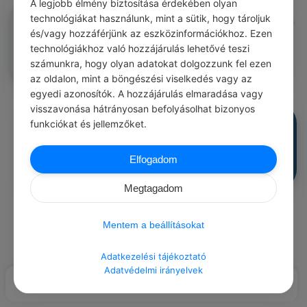
A legjobb élmény biztosítása érdekében olyan
Ivacson Istvan
technológiákat használunk, mint a sütik, hogy tároljuk
#közmondásod
és/vagy hozzáférjünk az eszközinformációkhoz. Ezen
Hánykódik mint ürge a pórázon.
technológiákhoz való hozzájárulás lehetővé teszi
0
0
0
291
számunkra, hogy olyan adatokat dolgozzunk fel ezen
az oldalon, mint a böngészési viselkedés vagy az
egyedi azonosítók. A hozzájárulás elmaradása vagy
visszavonása hátrányosan befolyásolhat bizonyos
Ivacson Istvan
funkciókat és jellemzőket.
#közmondásod
Fürge mint az ürge.
0
0
0
291
Elfogadom
Megtagadom
Load More Posts
Mentem a beállításokat
Adatkezelési tájékoztató
Adatvédelmi irányelvek