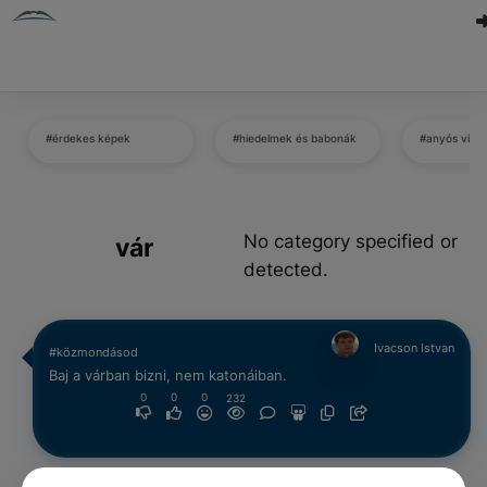
#érdekes képek
#hiedelmek és babonák
#anyós vicc
No category specified or
vár
detected.
Ivacson Istvan
#közmondásod
Baj a várban bizni, nem katonáiban.
0
0
0
232