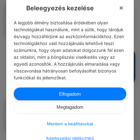
×
Beleegyezés kezelése
Ivacson Istvan
#közmondásod
Könnyü oly várat oltalmazni, melyet nem vinak.
0
0
0
A legjobb élmény biztosítása érdekében olyan
232
technológiákat használunk, mint a sütik, hogy tároljuk
és/vagy hozzáférjünk az eszközinformációkhoz. Ezen
technológiákhoz való hozzájárulás lehetővé teszi
számunkra, hogy olyan adatokat dolgozzunk fel ezen
Ivacson Istvan
#közmondásod
az oldalon, mint a böngészési viselkedés vagy az
Azé a vár, kié a mező.
egyedi azonosítók. A hozzájárulás elmaradása vagy
0
0
0
232
visszavonása hátrányosan befolyásolhat bizonyos
funkciókat és jellemzőket.
Elfogadom
Kollo Erzsebet
#közmondásod
Megtagadom
Nem lehet fa pénzen várat épiteni.
0
0
0
232
Mentem a beállításokat
Adatkezelési tájékoztató