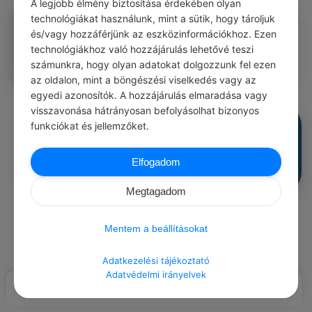
A legjobb élmény biztosítása érdekében olyan
Norman Imre
technológiákat használunk, mint a sütik, hogy tároljuk
#közmondásod
és/vagy hozzáférjünk az eszközinformációkhoz. Ezen
Sokadalom után késő vásárlani.
technológiákhoz való hozzájárulás lehetővé teszi
0
0
0
268
számunkra, hogy olyan adatokat dolgozzunk fel ezen
az oldalon, mint a böngészési viselkedés vagy az
egyedi azonosítók. A hozzájárulás elmaradása vagy
visszavonása hátrányosan befolyásolhat bizonyos
Kollo Erzsebet
funkciókat és jellemzőket.
#közmondásod
Pénzzel járják a vásárt.
0
0
0
268
Elfogadom
Megtagadom
Load More Posts
Mentem a beállításokat
Adatkezelési tájékoztató
Adatvédelmi irányelvek