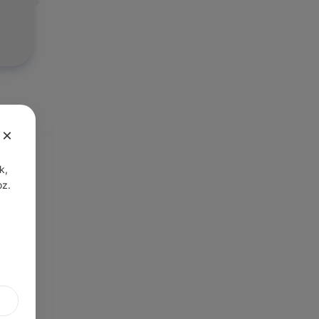
×
k,
oz.