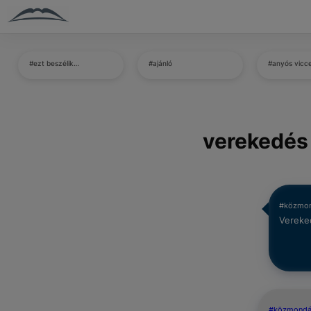
#ezt beszélik…
#ajánló
#anyós vicc
verekedés
#közmo
Vereke
#közmond