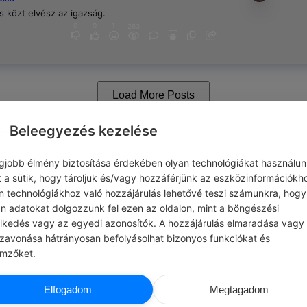
 közt elvész az igazság.
0
0
1
263
Load More Posts
Beleegyezés kezelése
egjobb élmény biztosítása érdekében olyan technológiákat használun
t a sütik, hogy tároljuk és/vagy hozzáférjünk az eszközinformációkh
n technológiákhoz való hozzájárulás lehetővé teszi számunkra, hogy
an adatokat dolgozzunk fel ezen az oldalon, mint a böngészési
elkedés vagy az egyedi azonosítók. A hozzájárulás elmaradása vagy
szavonása hátrányosan befolyásolhat bizonyos funkciókat és
emzőket.
Elfogadom
Megtagadom