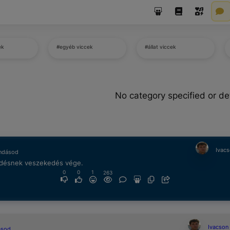
ek
#egyéb viccek
#állat viccek
No category specified or de
Ivacs
ndásod
désnek veszekedés vége.
0
0
1
263
Ivacson 
ásod