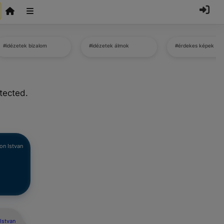
#idézetek bizalom
#idézetek álmok
#érdekes képek
tected.
on Istvan
Istvan