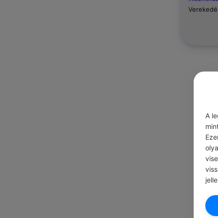
Verekedés
A l
min
Eze
oly
vis
vis
jell