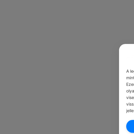
A l
min
Eze
oly
vis
vis
jell