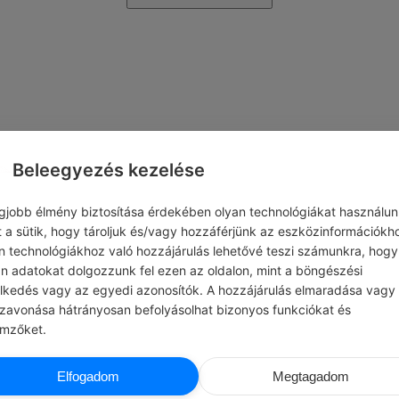
Beleegyezés kezelése
egjobb élmény biztosítása érdekében olyan technológiákat használun
t a sütik, hogy tároljuk és/vagy hozzáférjünk az eszközinformációkh
n technológiákhoz való hozzájárulás lehetővé teszi számunkra, hogy
an adatokat dolgozzunk fel ezen az oldalon, mint a böngészési
elkedés vagy az egyedi azonosítók. A hozzájárulás elmaradása vagy
szavonása hátrányosan befolyásolhat bizonyos funkciókat és
emzőket.
Elfogadom
Megtagadom