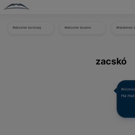
#idézetek barátság
#idézetek bizalom
#hiedelmek 
zacskó
#közmo
Ha muta