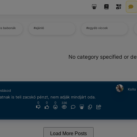
és babonák
#ajánló
#egyéb viccek
No category specified or de
Kollo
ndásod
tnak is teli zacskó pénzt, nem adják mindjárt oda.
0
0
0
336
Load More Posts