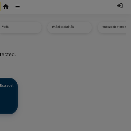
#bók
#házi praktikák
#abszolút viccek
tected.
 Erzsebet