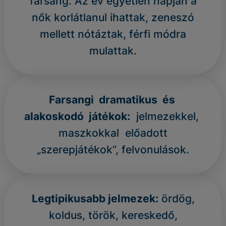
farsang. Az év egyetlen napján a
nők korlátlanul ihattak, zeneszó
mellett nótáztak, férfi módra
mulattak.
Farsangi dramatikus és
alakoskodó játékok:
jelmezekkel,
maszkokkal előadott
„szerepjátékok”, felvonulások.
Legtipikusabb jelmezek:
ördög,
koldus, török, kereskedő,