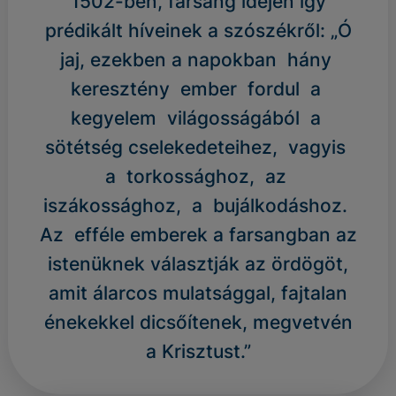
1502-ben, farsang idején így
prédikált híveinek a szószékről: „Ó
jaj, ezekben a napokban hány
keresztény ember fordul a
kegyelem világosságából a
sötétség cselekedeteihez, vagyis
a torkossághoz, az
iszákossághoz, a bujálkodáshoz.
Az efféle emberek a farsangban az
istenüknek választják az ördögöt,
amit álarcos mulatsággal, fajtalan
énekekkel dicsőítenek, megvetvén
a Krisztust.”