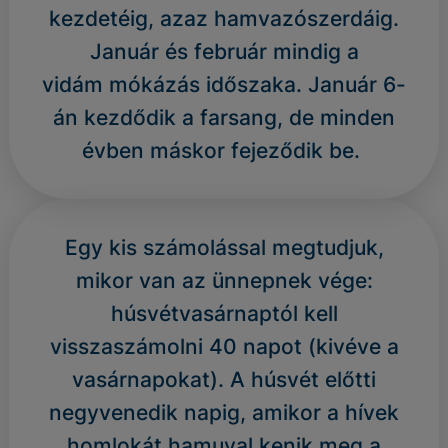
kezdetéig, azaz hamvazószerdáig.
Január és február mindig a
vidám mókázás időszaka. Január 6-
án kezdődik a farsang, de minden
évben máskor fejeződik be.
Egy kis számolással megtudjuk,
mikor van az ünnepnek vége:
húsvétvasárnaptól kell
visszaszámolni 40 napot (kivéve a
vasárnapokat). A húsvét előtti
negyvenedik napig, amikor a hívek
homlokát hamuval kenik meg a