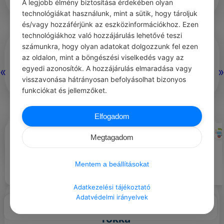
A legjobb élmény biztosítása érdekében olyan
technológiákat használunk, mint a sütik, hogy tároljuk
és/vagy hozzáférjünk az eszközinformációkhoz. Ezen
technológiákhoz való hozzájárulás lehetővé teszi
Lányok vasárnapja:
hajadonok
számunkra, hogy olyan adatokat dolgozzunk fel ezen
az oldalon, mint a böngészési viselkedés vagy az
vettek rész rajta, házról házra járva
egyedi azonosítók. A hozzájárulás elmaradása vagy
«
»
adományokat gyűjtöttek.
visszavonása hátrányosan befolyásolhat bizonyos
funkciókat és jellemzőket.
Elfogadom
A farsanghoz kapcsolódó
RICHARD BACH
CHATGPT
#IDÉZETEK SZABADSÁG
#JÓ TANÁCS
Megtagadom
néphagyományok
A béke alapja az empátia.
Mindannyiunknak.
Szabadságában áll. Azt tenni.
Mentem a beállításokat
Amit akarunk.
Adatkezelési tájékoztató
Gyapjúfonás
Adatvédelmi irányelvek