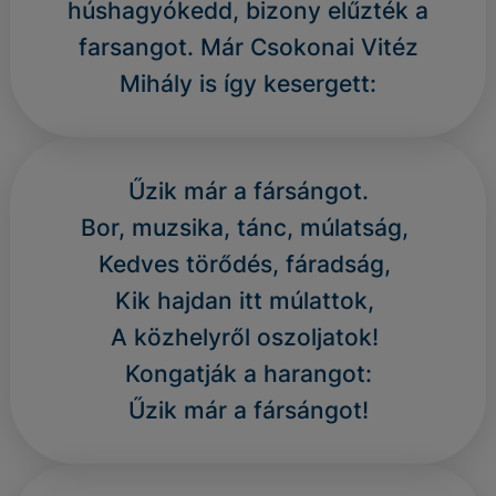
húshagyókedd, bizony elűzték a
farsangot. Már Csokonai Vitéz
Mihály is így kesergett:
Űzik már a fársángot.
Bor, muzsika, tánc, múlatság,
Kedves törődés, fáradság,
Kik hajdan itt múlattok,
A közhelyről oszoljatok!
Kongatják a harangot:
Űzik már a fársángot!