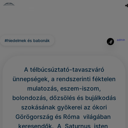
#hiedelmek és babonák
admin
A télbúcsúztató-tavaszváró
ünnepségek, a rendszerinti féktelen
mulatozás, eszem-iszom,
bolondozás, dőzsölés és bujálkodás
szokásának gyökerei az ókori
Görögország és Róma világában
keresendők. A Saturnus isten