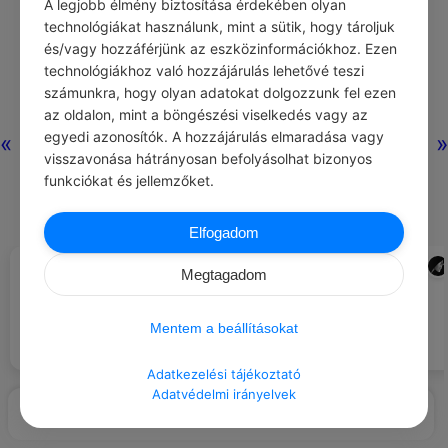
A legjobb élmény biztosítása érdekében olyan
technológiákat használunk, mint a sütik, hogy tároljuk
és/vagy hozzáférjünk az eszközinformációkhoz. Ezen
technológiákhoz való hozzájárulás lehetővé teszi
számunkra, hogy olyan adatokat dolgozzunk fel ezen
az oldalon, mint a böngészési viselkedés vagy az
egyedi azonosítók. A hozzájárulás elmaradása vagy
«
»
visszavonása hátrányosan befolyásolhat bizonyos
funkciókat és jellemzőket.
Elfogadom
CHATGPT
ADMIN
#AJÁNLOTT NAPI
#BÓK
Megtagadom
JÓCSELEKEDET
Készíts gyerekekkel együtt saját
Nagyon okos vagy.
készítésű gyertyákat.
Mentem a beállításokat
Adatkezelési tájékoztató
Adatvédelmi irányelvek