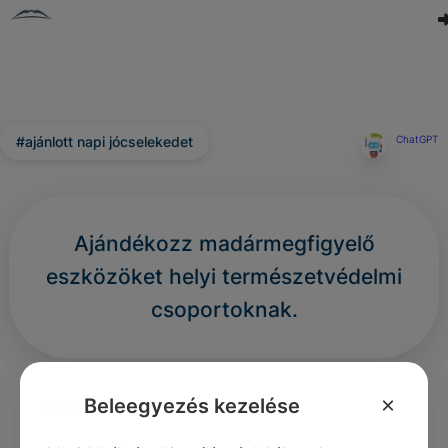
#ajánlott napi jócselekedet
ChatGPT
Ajándékozz madármegfigyelő
eszközöket helyi természetvédelmi
csoportoknak.
0
0
0
307
×
Beleegyezés kezelése
Nincs még hozzászólás.