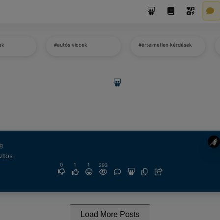
ek
#autós viccek
#értelmetlen kérdések
ág
ztos
0
1
1
293
Load More Posts