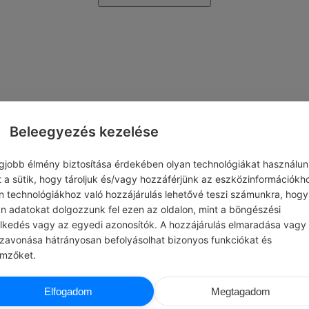
Beleegyezés kezelése
egjobb élmény biztosítása érdekében olyan technológiákat használun
t a sütik, hogy tároljuk és/vagy hozzáférjünk az eszközinformációkh
n technológiákhoz való hozzájárulás lehetővé teszi számunkra, hogy
an adatokat dolgozzunk fel ezen az oldalon, mint a böngészési
elkedés vagy az egyedi azonosítók. A hozzájárulás elmaradása vagy
szavonása hátrányosan befolyásolhat bizonyos funkciókat és
emzőket.
Elfogadom
Megtagadom