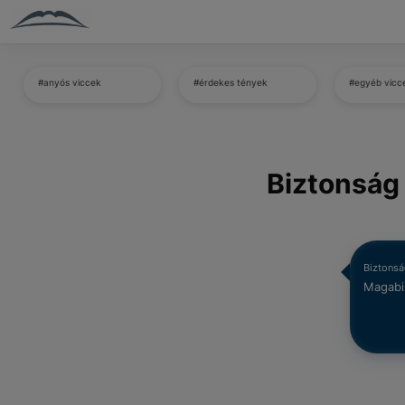
#anyós viccek
#érdekes tények
#egyéb vicc
Biztonság
Biztons
Magabi