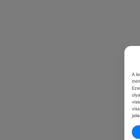
A l
min
Eze
oly
vis
vis
jell