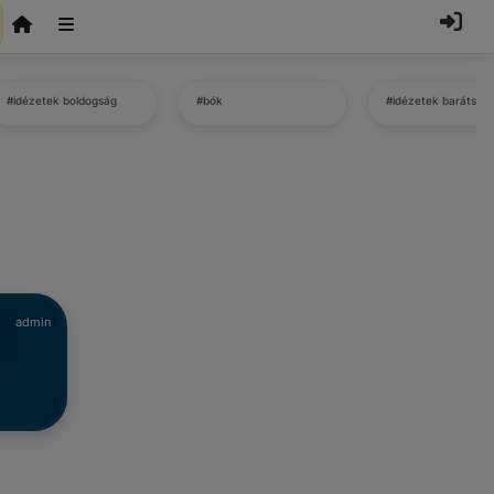
#idézetek boldogság
#bók
#idézetek barátság
admin