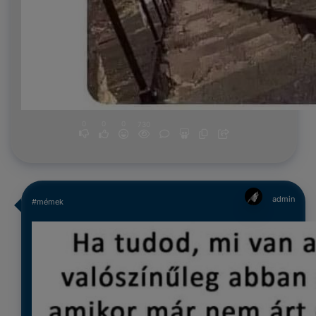
0
0
0
730
admin
#mémek