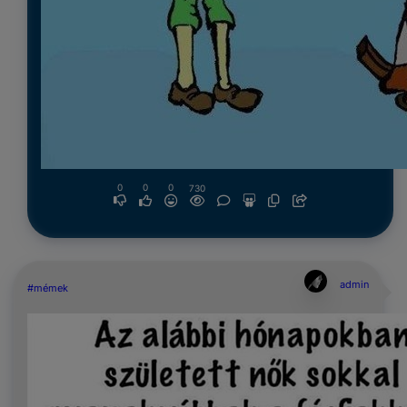
0
0
0
730
admin
#mémek