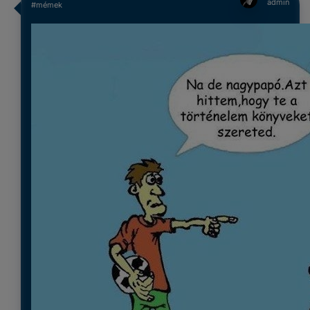
admin
#mémek