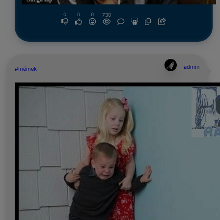
0
0
0
730
admin
#mémek