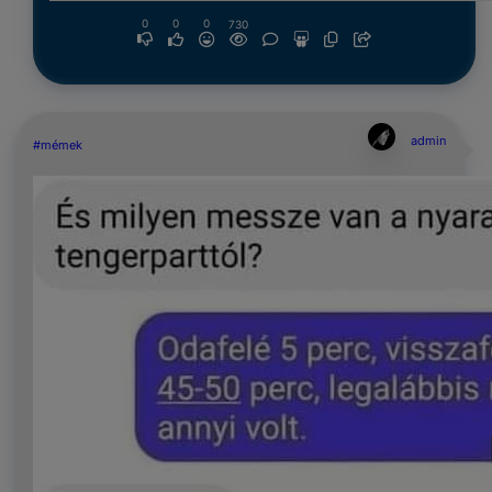
0
0
0
730
admin
#mémek