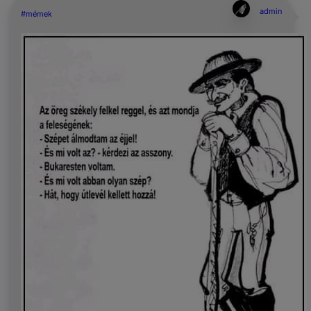
admin
#mémek