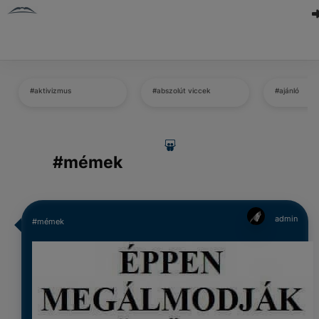
#aktivizmus
#abszolút viccek
#ajánló
#mémek
admin
#mémek