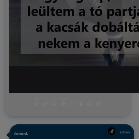
0
0
0
730
admin
#mémek