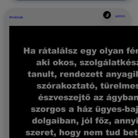
admin
#mémek