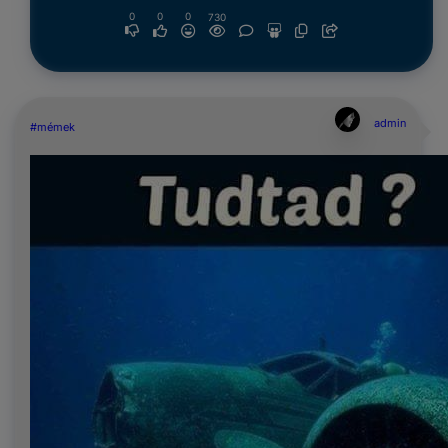
0
0
0
730
admin
#mémek