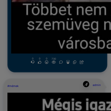
0
0
0
730
admin
#mémek