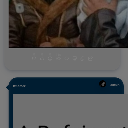
0
0
0
730
admin
#mémek