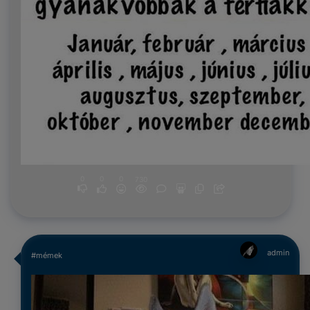
0
0
0
730
admin
#mémek