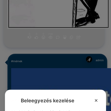
0
0
0
730
admin
#mémek
×
Beleegyezés kezelése