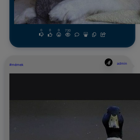
0
0
0
730
admin
#mémek