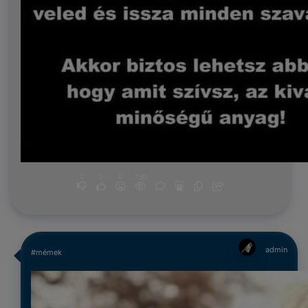
0
0
0
730
admin
#mémek