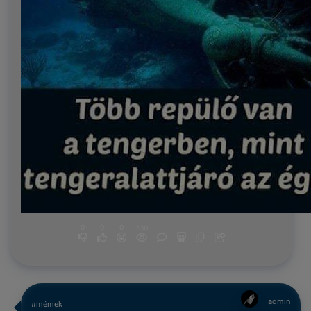
0
0
0
730
admin
#mémek