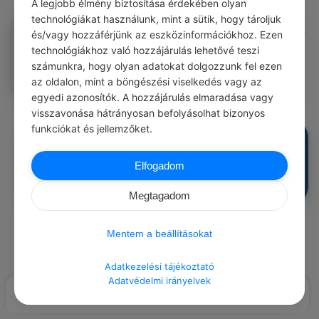
A legjobb élmény biztosítása érdekében olyan
technológiákat használunk, mint a sütik, hogy tároljuk
admin
#haszontalan megerősítések
és/vagy hozzáférjünk az eszközinformációkhoz. Ezen
Meggyógyul, míg megházasodik
technológiákhoz való hozzájárulás lehetővé teszi
0
0
0
90
számunkra, hogy olyan adatokat dolgozzunk fel ezen
az oldalon, mint a böngészési viselkedés vagy az
egyedi azonosítók. A hozzájárulás elmaradása vagy
visszavonása hátrányosan befolyásolhat bizonyos
funkciókat és jellemzőket.
admin
#haszontalan megerősítések
Meggyógyul, mire katona leszel.
Elfogadom
0
0
0
90
Megtagadom
Mentem a beállításokat
Load More Posts
Adatkezelési tájékoztató
Adatvédelmi irányelvek