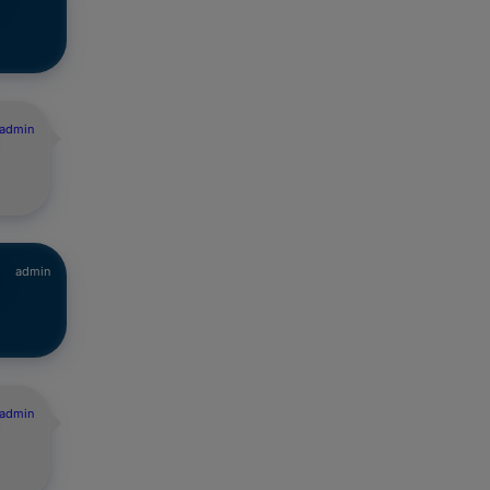
admin
admin
admin