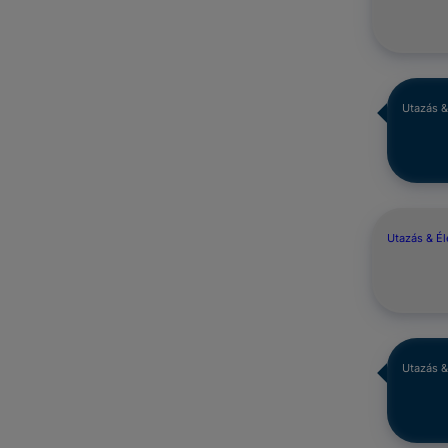
Utazás 
Utazás & É
Utazás 