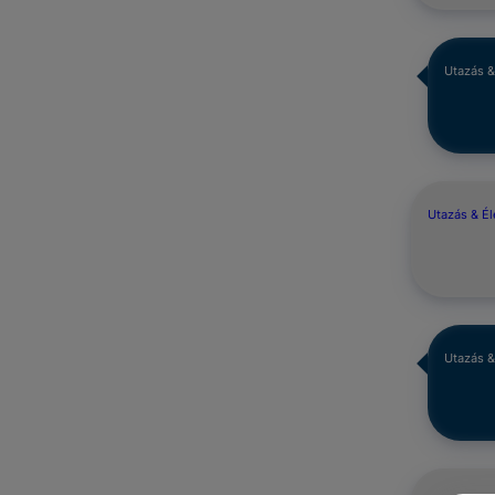
Utazás 
Utazás & É
Utazás 