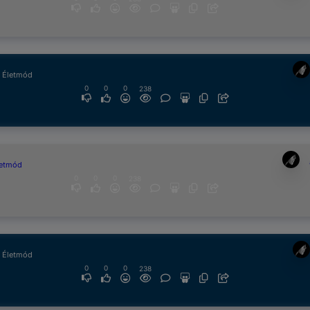
& Életmód
0
0
0
238
letmód
0
0
0
238
& Életmód
0
0
0
238